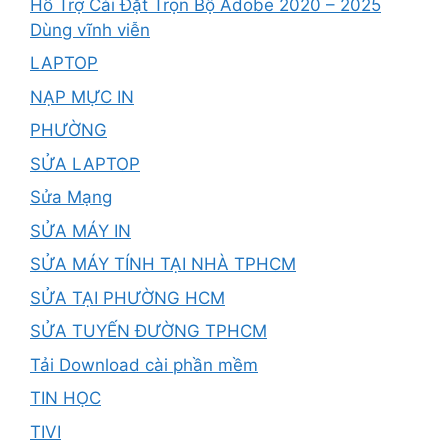
Hổ Trợ Cài Đặt Trọn Bộ Adobe 2020 – 2025
Dùng vĩnh viễn
LAPTOP
NẠP MỰC IN
PHƯỜNG
SỬA LAPTOP
Sửa Mạng
SỬA MÁY IN
SỬA MÁY TÍNH TẠI NHÀ TPHCM
SỬA TẠI PHƯỜNG HCM
SỬA TUYẾN ĐƯỜNG TPHCM
Tải Download cài phần mềm
TIN HỌC
TIVI