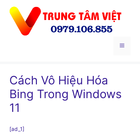
Chuyển
đến
nội
dung
Menu
Cách Vô Hiệu Hóa
Bing Trong Windows
11
[ad_1]