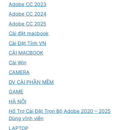
Adobe CC 2023
Adobe CC 2024
Adobe CC 2025
Cài đặt macbook
Cài Đặt Tỉnh VN
CÀI MACBOOK
Cài Win
CAMERA
DV CÀI PHẦN MỀM
GAME
HÀ NỘI
Hổ Trợ Cài Đặt Trọn Bộ Adobe 2020 – 2025
Dùng vĩnh viễn
LAPTOP