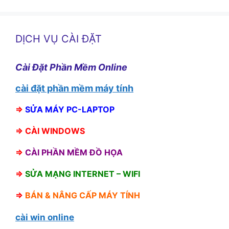
DỊCH VỤ CÀI ĐẶT
Cài Đặt Phần Mềm Online
cài đặt phần mềm máy tính
⇒
SỬA MÁY PC-LAPTOP
⇒
CÀI WINDOWS
⇒
CÀI PHẦN MỀM ĐỒ HỌA
⇒
SỬA MẠNG INTERNET – WIFI
⇒
BÁN &
NÂNG CẤP MÁY TÍNH
cài win online