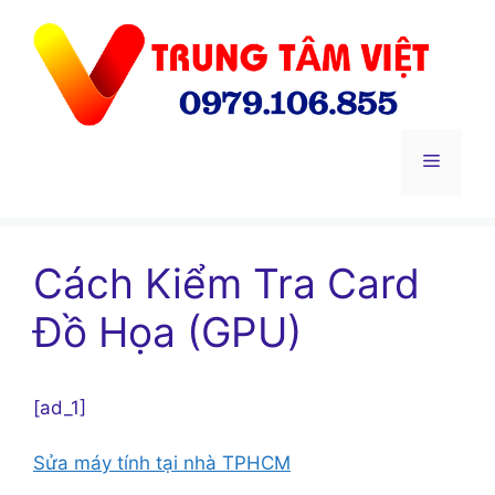
Chuyển
đến
nội
dung
Menu
Cách Kiểm Tra Card
Đồ Họa (GPU)
[ad_1]
Sửa máy tính tại nhà TPHCM