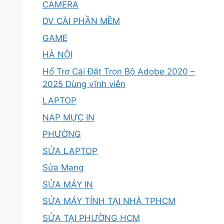
CAMERA
DV CÀI PHẦN MỀM
GAME
HÀ NỘI
Hổ Trợ Cài Đặt Trọn Bộ Adobe 2020 –
2025 Dùng vĩnh viễn
LAPTOP
NẠP MỰC IN
PHƯỜNG
SỬA LAPTOP
Sửa Mạng
SỬA MÁY IN
SỬA MÁY TÍNH TẠI NHÀ TPHCM
SỬA TẠI PHƯỜNG HCM