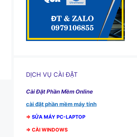
DỊCH VỤ CÀI ĐẶT
Cài Đặt Phần Mềm Online
cài đặt phần mềm máy tính
⇒
SỬA MÁY PC-LAPTOP
⇒
CÀI WINDOWS