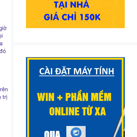
giờ
ọi
ủa
 đó
trên
trị