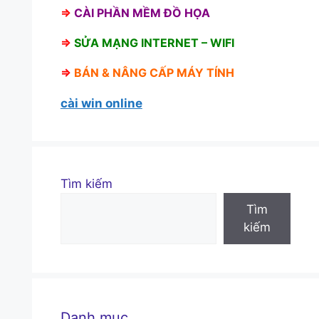
⇒
CÀI PHẦN MỀM ĐỒ HỌA
⇒
SỬA MẠNG INTERNET – WIFI
⇒
BÁN &
NÂNG CẤP MÁY TÍNH
cài win online
Tìm kiếm
Tìm
kiếm
Danh mục