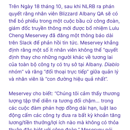
Trên
Ngày 18 tháng 10, sau khi NLRB ra phán
quyết rằng nhân viên Blizzard Albany QA sẽ có
thể bỏ phiếu trong một cuộc bầu cử công đoàn,
giám đốc truyền thông mới được bổ nhiệm Lulu
Cheng Meservey đã đăng một thông báo dài
trên Slack để phản hồi tin tức. Meservey khẳng
định rằng một số ít nhân viên không thể “quyết
định thay cho những người khác về tương lai
của toàn bộ công ty có trụ sở tại Albany.
Diablo
nhóm” và rằng “đối thoại trực tiếp” giữa quản lý
và nhân viên là “con đường hiệu quả nhất”.
Meservey cho biết: “Chúng tôi cảm thấy thương
lượng tập thể diễn ra tương đối chậm… trong
các cuộc đàm phán hợp đồng dài hạn, luật lao
động cấm các công ty đưa ra bất kỳ khoản tăng
lương/tiền thưởng/lợi ích nào mà không có thỏa
thuận đặc biệt với công đoàn,” Meservey nói.