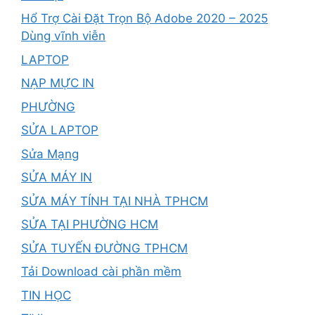
Hổ Trợ Cài Đặt Trọn Bộ Adobe 2020 – 2025
Dùng vĩnh viễn
LAPTOP
NẠP MỰC IN
PHƯỜNG
SỬA LAPTOP
Sửa Mạng
SỬA MÁY IN
SỬA MÁY TÍNH TẠI NHÀ TPHCM
SỬA TẠI PHƯỜNG HCM
SỬA TUYẾN ĐƯỜNG TPHCM
Tải Download cài phần mềm
TIN HỌC