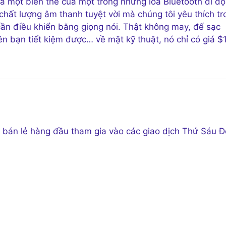
à một biến thể của một trong những loa Bluetooth di đ
 chất lượng âm thanh tuyệt vời mà chúng tôi yêu thích tr
n điều khiển bằng giọng nói. Thật không may, đế sạc
ền bạn tiết kiệm được… về mặt kỹ thuật, nó chỉ có giá $1
 bán lẻ hàng đầu tham gia vào các giao dịch Thứ Sáu Đ