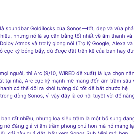
 là soundbar Goldilocks của Sonos—tốt, đẹp và vừa phải
iệu, nhưng nó là sự cân bằng tốt nhất về âm thanh và
olby Atmos và trợ lý giọng nói (Trợ lý Google, Alexa và
 nó cực kỳ bóng bẩy, dù được đặt trên kệ của bạn hay đ
ọi người, thì Arc (9/10, WIRED đề xuất) là lựa chọn nâ
p hát tại nhà, Arc cực kỳ mạnh mẽ mang đến âm trầm sâu 
hanh có thể dội ra khỏi tường đủ tốt để bắt chước hệ
ong dòng Sonos, vì vậy đây là cơ hội tuyệt vời để nân
 bạn rất nhiều, nhưng loa siêu trầm là một bổ sung đán
ng nó đáng giá vì âm trầm phong phú hơn mà nó mang lạ
ếu cái này quá đắt, hãy xem Sonos Sub Mini mới hơn