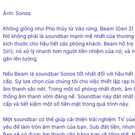
Ảnh: Sonos
Không giống như Phù thủy từ
Vào rừng
, Beam (Gen 2)
Nó không phải là soundbar mạnh mẽ nhất của thương h
kích thước cho hầu hết các phòng khách. Beam hỗ trợ D
Siri); nó xử lý nhanh hơn người tiền nhiệm của nó; và
gắn lên tường.
Nếu Beam là soundbar Sonos tốt nhất đối với hầu hết m
cấp. Sự lựa chọn của chúng tôi cho việc thiết lập rạ
âm thanh sắc nét. Trong một số phòng nhất định, âm t
thống âm thanh vòm đáng nể. Soundbar này đắt nhất tr
cấp và tiết kiệm một số tiền mặt trong quá trình này.
Một soundbar có thể giúp cải thiện trải nghiệm TV của
yêu để làm tròn âm thanh của bạn. Sub đắt tiền, như
Bạn sẽ có được âm thanh cân bằng hơn về tổng thể. N