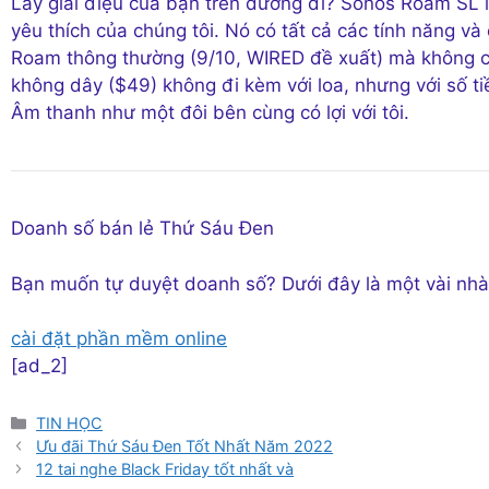
Lấy giai điệu của bạn trên đường đi? Sonos Roam SL l
yêu thích của chúng tôi. Nó có tất cả các tính năng và
Roam thông thường (9/10, WIRED đề xuất) mà không cầ
không dây ($49) không đi kèm với loa, nhưng với số ti
Âm thanh như một đôi bên cùng có lợi với tôi.
Doanh số bán lẻ Thứ Sáu Đen
Bạn muốn tự duyệt doanh số? Dưới đây là một vài nhà
cài đặt phần mềm online
[ad_2]
Danh
TIN HỌC
mục
Ưu đãi Thứ Sáu Đen Tốt Nhất Năm 2022
12 tai nghe Black Friday tốt nhất và