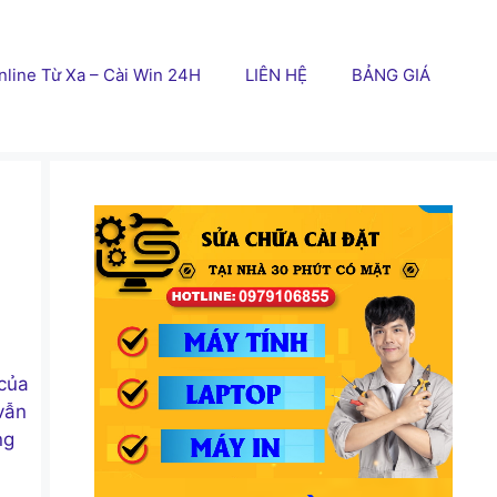
line Từ Xa – Cài Win 24H
LIÊN HỆ
BẢNG GIÁ
 của
vẫn
ng