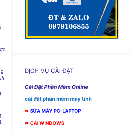
.
ược
DỊCH VỤ CÀI ĐẶT
ng
và
Cài Đặt Phần Mềm Online
g
cài đặt phần mềm máy tính
⇒
SỬA MÁY PC-LAPTOP
g
i.
⇒
CÀI WINDOWS