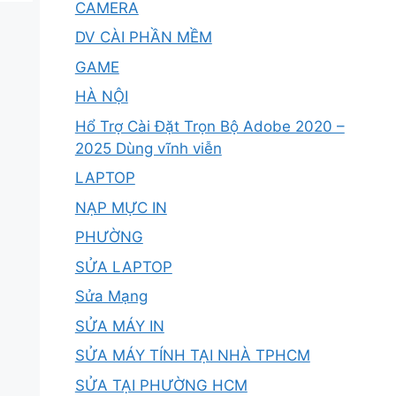
CAMERA
DV CÀI PHẦN MỀM
GAME
HÀ NỘI
Hổ Trợ Cài Đặt Trọn Bộ Adobe 2020 –
2025 Dùng vĩnh viễn
LAPTOP
NẠP MỰC IN
PHƯỜNG
SỬA LAPTOP
Sửa Mạng
SỬA MÁY IN
SỬA MÁY TÍNH TẠI NHÀ TPHCM
SỬA TẠI PHƯỜNG HCM