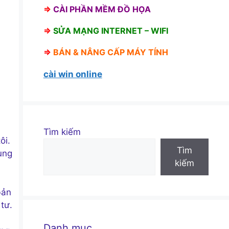
⇒
CÀI PHẦN MỀM ĐỒ HỌA
⇒
SỬA MẠNG INTERNET – WIFI
⇒
BÁN &
NÂNG CẤP MÁY TÍNH
cài win online
Tìm kiếm
ôi.
Tìm
ung
kiếm
bản
tư.
Danh mục