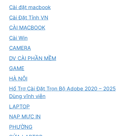
Cài đặt macbook
Cài Đặt Tỉnh VN
CÀI MACBOOK
Cài Win
CAMERA
DV CÀI PHẦN MỀM
GAME
HÀ NỘI
Hổ Trợ Cài Đặt Trọn Bộ Adobe 2020 – 2025
Dùng vĩnh viễn
LAPTOP
NẠP MỰC IN
PHƯỜNG