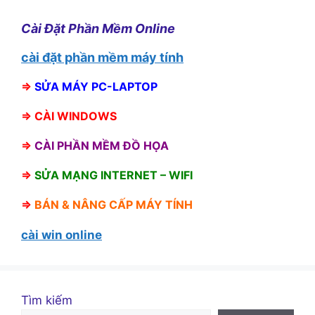
Cài Đặt Phần Mềm Online
cài đặt phần mềm máy tính
⇒
SỬA MÁY PC-LAPTOP
⇒
CÀI WINDOWS
⇒
CÀI PHẦN MỀM ĐỒ HỌA
⇒
SỬA MẠNG INTERNET – WIFI
⇒
BÁN &
NÂNG CẤP MÁY TÍNH
cài win online
Tìm kiếm