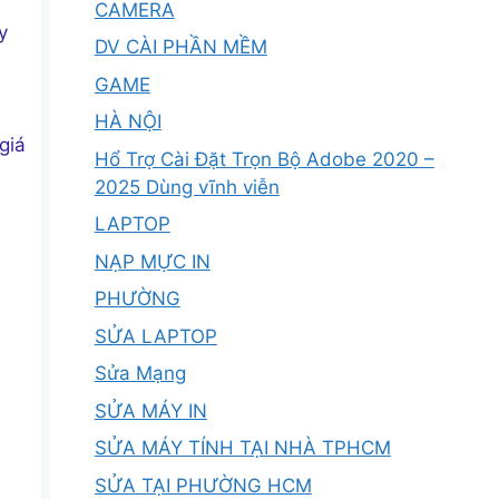
CAMERA
y
DV CÀI PHẦN MỀM
GAME
HÀ NỘI
giá
Hổ Trợ Cài Đặt Trọn Bộ Adobe 2020 –
2025 Dùng vĩnh viễn
LAPTOP
NẠP MỰC IN
PHƯỜNG
SỬA LAPTOP
Sửa Mạng
SỬA MÁY IN
SỬA MÁY TÍNH TẠI NHÀ TPHCM
SỬA TẠI PHƯỜNG HCM