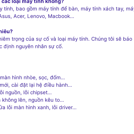
 các loại máy tính không?
máy tính, bao gồm máy tính để bàn, máy tính xách tay, má
, Asus, Acer, Lenovo, Macbook…
nhiêu?
hiêm trọng của sự cố và loại máy tính. Chúng tôi sẽ báo 
ác định nguyên nhân sự cố.
i màn hình nhòe, sọc, đốm…
mới, cài đặt lại hệ điều hành…
ỗi nguồn, lỗi chipset…
 không lên, nguồn kêu to…
a lỗi màn hình xanh, lỗi driver…