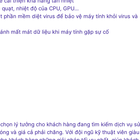
ể cải thiện khả năng tản nhiệt
ộ quạt, nhiệt độ của CPU, GPU…
t phần mềm diệt virus để bảo vệ máy tính khỏi virus và
tránh mất mát dữ liệu khi máy tính gặp sự cố
 chọn lý tưởng cho khách hàng đang tìm kiếm dịch vụ s
g và giá cả phải chăng. Với đội ngũ kỹ thuật viên giàu
ho khách hàng những giải pháp tối ưu nhất, giúp khách