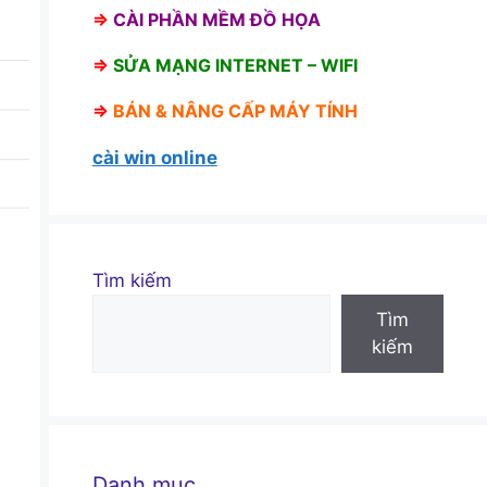
⇒
CÀI PHẦN MỀM ĐỒ HỌA
⇒
SỬA MẠNG INTERNET – WIFI
⇒
BÁN &
NÂNG CẤP MÁY TÍNH
cài win online
Tìm kiếm
Tìm
kiếm
Danh mục