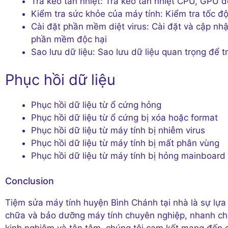
Tra keo tản nhiệt: Tra keo tản nhiệt CPU, GPU đ
Kiểm tra sức khỏe của máy tính: Kiểm tra tốc đ
Cài đặt phần mềm diệt virus: Cài đặt và cập nhậ
phần mềm độc hại
Sao lưu dữ liệu: Sao lưu dữ liệu quan trọng để 
Phục hồi dữ liệu
Phục hồi dữ liệu từ ổ cứng hỏng
Phục hồi dữ liệu từ ổ cứng bị xóa hoặc format
Phục hồi dữ liệu từ máy tính bị nhiễm virus
Phục hồi dữ liệu từ máy tính bị mất phân vùng
Phục hồi dữ liệu từ máy tính bị hỏng mainboard
Conclusion
Tiệm sửa máy tính huyện Bình Chánh tại nhà là sự lựa
chữa và bảo dưỡng máy tính chuyên nghiệp, nhanh chón
kinh nghiệm và tận tâm, chúng tôi cam kết mang đến c