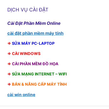
DỊCH VỤ CÀI ĐẶT
Cài Đặt Phần Mềm Online
cài đặt phần mềm máy tính
⇒
SỬA MÁY PC-LAPTOP
⇒
CÀI WINDOWS
⇒
CÀI PHẦN MỀM ĐỒ HỌA
⇒
SỬA MẠNG INTERNET – WIFI
⇒
BÁN &
NÂNG CẤP MÁY TÍNH
cài win online