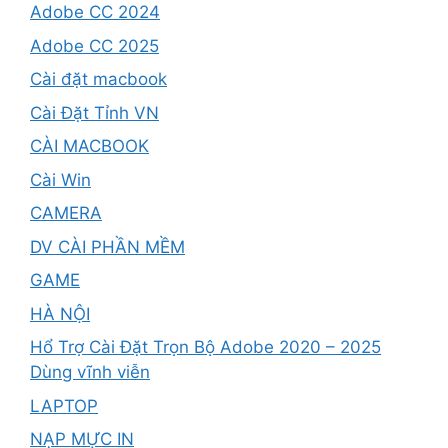
Adobe CC 2024
Adobe CC 2025
Cài đặt macbook
Cài Đặt Tỉnh VN
CÀI MACBOOK
Cài Win
CAMERA
DV CÀI PHẦN MỀM
GAME
HÀ NỘI
Hổ Trợ Cài Đặt Trọn Bộ Adobe 2020 – 2025
Dùng vĩnh viễn
LAPTOP
NẠP MỰC IN