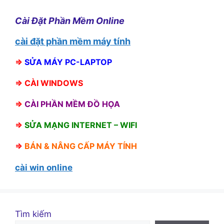
Cài Đặt Phần Mềm Online
cài đặt phần mềm máy tính
⇒
SỬA MÁY PC-LAPTOP
⇒
CÀI WINDOWS
⇒
CÀI PHẦN MỀM ĐỒ HỌA
⇒
SỬA MẠNG INTERNET – WIFI
⇒
BÁN &
NÂNG CẤP MÁY TÍNH
cài win online
Tìm kiếm