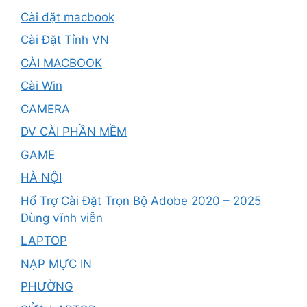
Cài đặt macbook
Cài Đặt Tỉnh VN
CÀI MACBOOK
Cài Win
CAMERA
DV CÀI PHẦN MỀM
GAME
HÀ NỘI
Hổ Trợ Cài Đặt Trọn Bộ Adobe 2020 – 2025
Dùng vĩnh viễn
LAPTOP
NẠP MỰC IN
PHƯỜNG