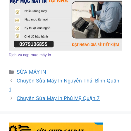
Dịch vụ nạp mực máy in
Danh
SỬA MÁY IN
mục
Chuyên Sửa Máy In Nguyễn Thái Bình Quận
1
Chuyên Sửa Máy In Phú Mỹ Quận 7