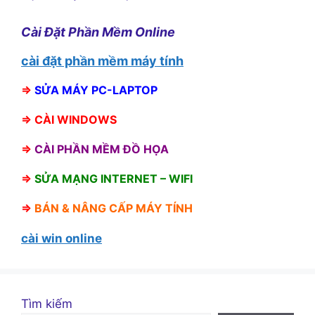
Cài Đặt Phần Mềm Online
cài đặt phần mềm máy tính
⇒
SỬA MÁY PC-LAPTOP
⇒
CÀI WINDOWS
⇒
CÀI PHẦN MỀM ĐỒ HỌA
⇒
SỬA MẠNG INTERNET – WIFI
⇒
BÁN &
NÂNG CẤP MÁY TÍNH
cài win online
Tìm kiếm