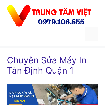
Chuyển
đến
nội
dung
Menu
Chuyên Sửa Máy In
Tân Định Quận 1