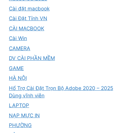
Cài đặt macbook
Cài Đặt Tỉnh VN
CÀI MACBOOK
Cài Win
CAMERA
DV CÀI PHẦN MỀM
GAME
HÀ NỘI
Hổ Trợ Cài Đặt Trọn Bộ Adobe 2020 – 2025
Dùng vĩnh viễn
LAPTOP
NẠP MỰC IN
PHƯỜNG