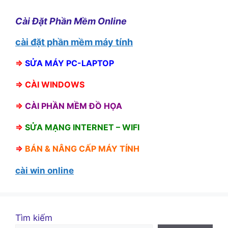
Cài Đặt Phần Mềm Online
cài đặt phần mềm máy tính
⇒
SỬA MÁY PC-LAPTOP
⇒
CÀI WINDOWS
⇒
CÀI PHẦN MỀM ĐỒ HỌA
⇒
SỬA MẠNG INTERNET – WIFI
⇒
BÁN &
NÂNG CẤP MÁY TÍNH
cài win online
Tìm kiếm