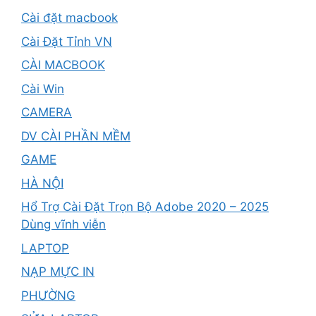
Cài đặt macbook
Cài Đặt Tỉnh VN
CÀI MACBOOK
Cài Win
CAMERA
DV CÀI PHẦN MỀM
GAME
HÀ NỘI
Hổ Trợ Cài Đặt Trọn Bộ Adobe 2020 – 2025
Dùng vĩnh viễn
LAPTOP
NẠP MỰC IN
PHƯỜNG