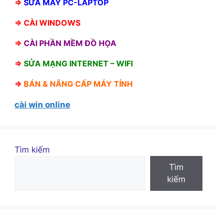
⇒
SỬA MÁY PC-LAPTOP
⇒
CÀI WINDOWS
⇒
CÀI PHẦN MỀM ĐỒ HỌA
⇒
SỬA MẠNG INTERNET – WIFI
⇒
BÁN &
NÂNG CẤP MÁY TÍNH
cài win online
Tìm kiếm
Tìm
kiếm