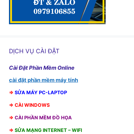
DỊCH VỤ CÀI ĐẶT
Cài Đặt Phần Mềm Online
cài đặt phần mềm máy tính
⇒
SỬA MÁY PC-LAPTOP
⇒
CÀI WINDOWS
⇒
CÀI PHẦN MỀM ĐỒ HỌA
⇒
SỬA MẠNG INTERNET – WIFI