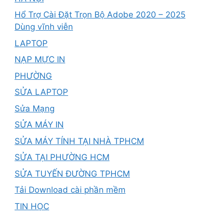
Hổ Trợ Cài Đặt Trọn Bộ Adobe 2020 – 2025
Dùng vĩnh viễn
LAPTOP
NẠP MỰC IN
PHƯỜNG
SỬA LAPTOP
Sửa Mạng
SỬA MÁY IN
SỬA MÁY TÍNH TẠI NHÀ TPHCM
SỬA TẠI PHƯỜNG HCM
SỬA TUYẾN ĐƯỜNG TPHCM
Tải Download cài phần mềm
TIN HỌC