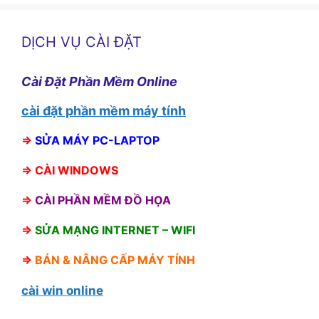
DỊCH VỤ CÀI ĐẶT
Cài Đặt Phần Mềm Online
cài đặt phần mềm máy tính
⇒
SỬA MÁY PC-LAPTOP
⇒
CÀI WINDOWS
⇒
CÀI PHẦN MỀM ĐỒ HỌA
⇒
SỬA MẠNG INTERNET – WIFI
⇒
BÁN &
NÂNG CẤP MÁY TÍNH
cài win online