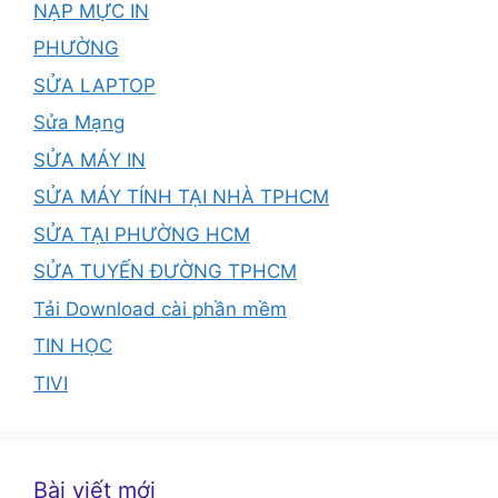
NẠP MỰC IN
PHƯỜNG
SỬA LAPTOP
Sửa Mạng
SỬA MÁY IN
SỬA MÁY TÍNH TẠI NHÀ TPHCM
SỬA TẠI PHƯỜNG HCM
SỬA TUYẾN ĐƯỜNG TPHCM
Tải Download cài phần mềm
TIN HỌC
TIVI
Bài viết mới