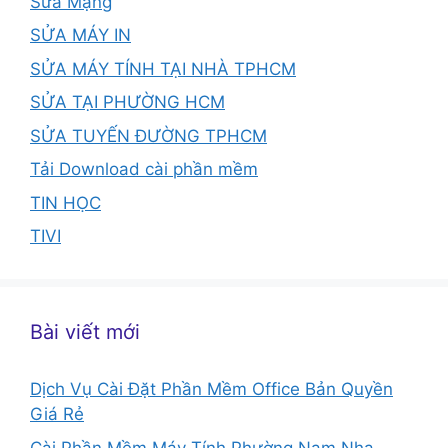
Sửa Mạng
SỬA MÁY IN
SỬA MÁY TÍNH TẠI NHÀ TPHCM
SỬA TẠI PHƯỜNG HCM
SỬA TUYẾN ĐƯỜNG TPHCM
Tải Download cài phần mềm
TIN HỌC
TIVI
Bài viết mới
Dịch Vụ Cài Đặt Phần Mềm Office Bản Quyền
Giá Rẻ
Cài Phần Mềm Máy Tính Phường Nam Nha