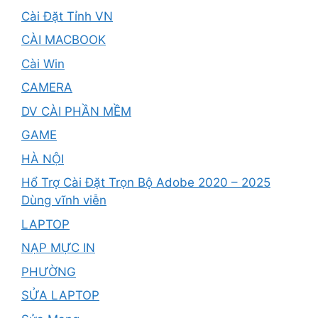
Cài Đặt Tỉnh VN
CÀI MACBOOK
Cài Win
CAMERA
DV CÀI PHẦN MỀM
GAME
HÀ NỘI
Hổ Trợ Cài Đặt Trọn Bộ Adobe 2020 – 2025
Dùng vĩnh viễn
LAPTOP
NẠP MỰC IN
PHƯỜNG
SỬA LAPTOP