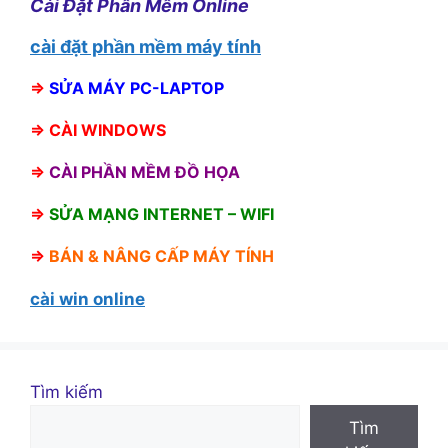
Cài Đặt Phần Mềm Online
cài đặt phần mềm máy tính
⇒
SỬA MÁY PC-LAPTOP
⇒
CÀI WINDOWS
⇒
CÀI PHẦN MỀM ĐỒ HỌA
⇒
SỬA MẠNG INTERNET – WIFI
⇒
BÁN &
NÂNG CẤP MÁY TÍNH
cài win online
Tìm kiếm
Tìm