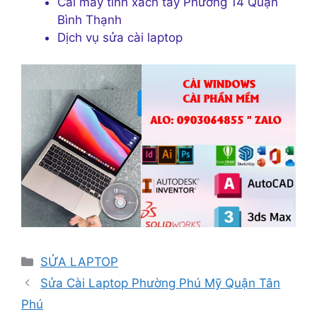
Cài máy tính xách tay Phường 14 Quận
Bình Thạnh
Dịch vụ sửa cài laptop
Danh
SỬA LAPTOP
mục
Sửa Cài Laptop Phường Phú Mỹ Quận Tân
Phú