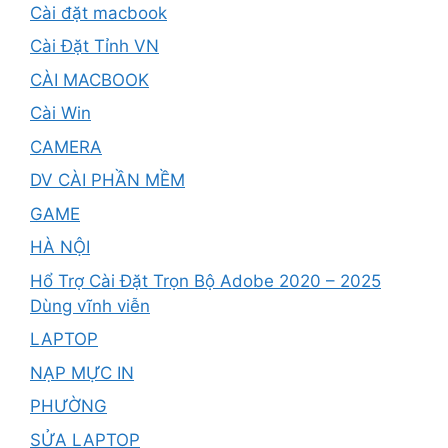
Cài đặt macbook
Cài Đặt Tỉnh VN
CÀI MACBOOK
Cài Win
CAMERA
DV CÀI PHẦN MỀM
GAME
HÀ NỘI
Hổ Trợ Cài Đặt Trọn Bộ Adobe 2020 – 2025
Dùng vĩnh viễn
LAPTOP
NẠP MỰC IN
PHƯỜNG
SỬA LAPTOP