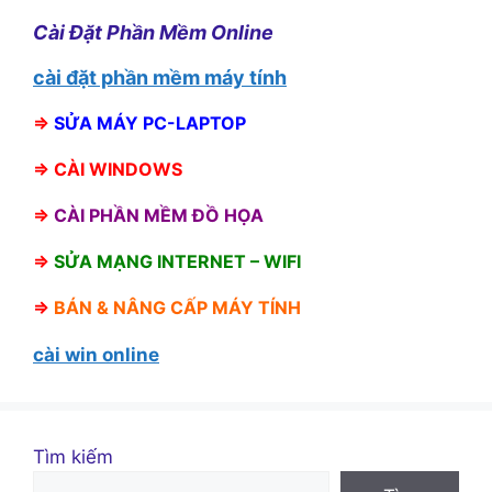
Cài Đặt Phần Mềm Online
cài đặt phần mềm máy tính
⇒
SỬA MÁY PC-LAPTOP
⇒
CÀI WINDOWS
⇒
CÀI PHẦN MỀM ĐỒ HỌA
⇒
SỬA MẠNG INTERNET – WIFI
⇒
BÁN &
NÂNG CẤP MÁY TÍNH
cài win online
Tìm kiếm