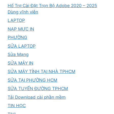
Hổ Trợ Cài Đặt Trọn Bộ Adobe 2020 – 2025
Dùng vĩnh viễn
LAPTOP
NẠP MỰC IN
PHƯỜNG
SỬA LAPTOP
Sửa Mạng
SỬA MÁY IN
SỬA MÁY TÍNH TẠI NHÀ TPHCM
SỬA TẠI PHƯỜNG HCM
SỬA TUYẾN ĐƯỜNG TPHCM
Tải Download cài phần mềm
TIN HỌC