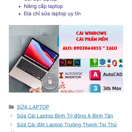
Nâng cấp laptop
Địa chỉ sửa laptop uy tín
Danh
SỬA LAPTOP
mục
Sửa Cài Laptop Bình Trị đông A Bình Tân
Sửa Cài đặt Laptop Trường Thạnh Tại Thủ