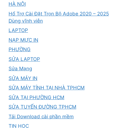
HÀ NỘI
Hổ Trợ Cài Đặt Trọn Bộ Adobe 2020 – 2025
Dùng vĩnh viễn
LAPTOP
NẠP MỰC IN
PHƯỜNG
SỬA LAPTOP
Sửa Mạng
SỬA MÁY IN
SỬA MÁY TÍNH TẠI NHÀ TPHCM
SỬA TẠI PHƯỜNG HCM
SỬA TUYẾN ĐƯỜNG TPHCM
Tải Download cài phần mềm
TIN HỌC