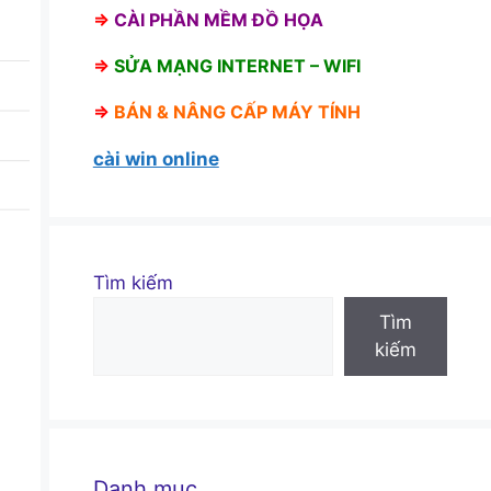
⇒
CÀI PHẦN MỀM ĐỒ HỌA
⇒
SỬA MẠNG INTERNET – WIFI
⇒
BÁN &
NÂNG CẤP MÁY TÍNH
cài win online
Tìm kiếm
Tìm
kiếm
Danh mục