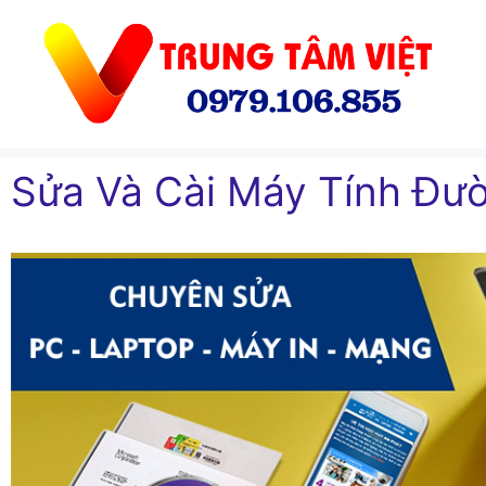
Chuyển
đến
nội
dung
Sửa Và Cài Máy Tính Đư