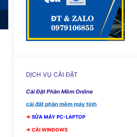
DỊCH VỤ CÀI ĐẶT
Cài Đặt Phần Mềm Online
cài đặt phần mềm máy tính
⇒
SỬA MÁY PC-LAPTOP
⇒
CÀI WINDOWS