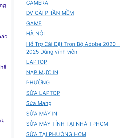
CAMERA
âng
DV CÀI PHẦN MỀM
GAME
HÀ NỘI
báo
Hổ Trợ Cài Đặt Trọn Bộ Adobe 2020 –
2025 Dùng vĩnh viễn
LAPTOP
thể
NẠP MỰC IN
PHƯỜNG
SỬA LAPTOP
Sửa Mạng
SỬA MÁY IN
vụ
SỬA MÁY TÍNH TẠI NHÀ TPHCM
SỬA TẠI PHƯỜNG HCM