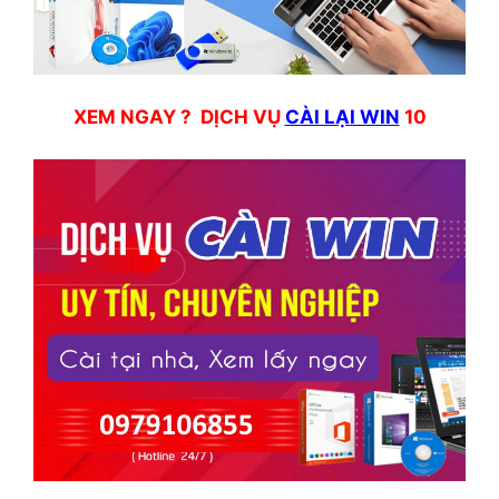
XEM NGAY ? DỊCH VỤ
CÀI LẠI WIN
10