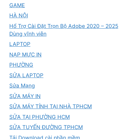
GAME
HÀ NỘI
Hổ Trợ Cài Đặt Trọn Bộ Adobe 2020 – 2025
Dùng vĩnh viễn
LAPTOP
NẠP MỰC IN
PHƯỜNG
SỬA LAPTOP
Sửa Mạng
SỬA MÁY IN
SỬA MÁY TÍNH TẠI NHÀ TPHCM
SỬA TẠI PHƯỜNG HCM
SỬA TUYẾN ĐƯỜNG TPHCM
Tải Download cài phần mềm