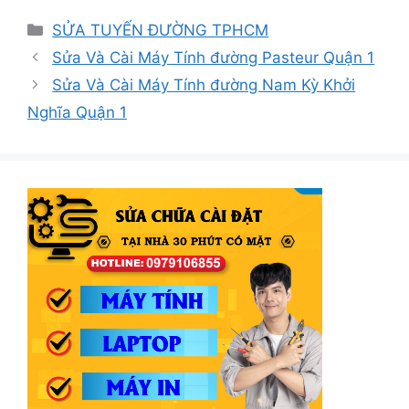
Danh
SỬA TUYẾN ĐƯỜNG TPHCM
mục
Sửa Và Cài Máy Tính đường Pasteur Quận 1
Sửa Và Cài Máy Tính đường Nam Kỳ Khởi
Nghĩa Quận 1