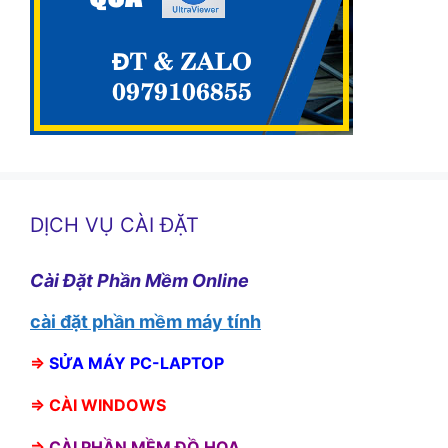
DỊCH VỤ CÀI ĐẶT
Cài Đặt Phần Mềm Online
cài đặt phần mềm máy tính
⇒
SỬA MÁY PC-LAPTOP
⇒
CÀI WINDOWS
⇒
CÀI PHẦN MỀM ĐỒ HỌA