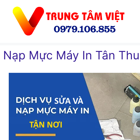
Chuyển
đến
nội
dung
Nạp Mực Máy In Tân Th