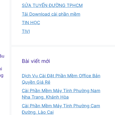
SỬA TUYẾN ĐƯỜNG TPHCM
Tải Download cài phần mềm
TIN HỌC
TIVI
ầu
Bài viết mới
i
ng
Dịch Vụ Cài Đặt Phần Mềm Office Bản
Quyền Giá Rẻ
Cài Phần Mềm Máy Tính Phường Nam
Nha Trang, Khánh Hòa
Cài Phần Mềm Máy Tính Phường Cam
Đường, Lào Cai