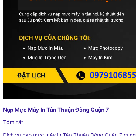
Nạp Mực Máy In Tân Thuận Đông Quận 7
Tóm tắt
Dịch vụ nạp mực máy in Tân Thuận Đông Quận 7 cung cấ