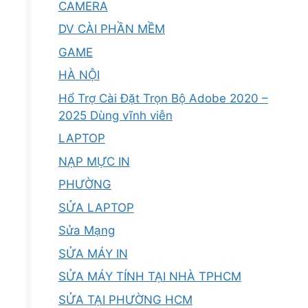
CAMERA
DV CÀI PHẦN MỀM
GAME
HÀ NỘI
Hổ Trợ Cài Đặt Trọn Bộ Adobe 2020 –
2025 Dùng vĩnh viễn
LAPTOP
NẠP MỰC IN
PHƯỜNG
SỬA LAPTOP
Sửa Mạng
SỬA MÁY IN
SỬA MÁY TÍNH TẠI NHÀ TPHCM
SỬA TẠI PHƯỜNG HCM