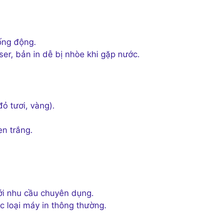
ống động.
er, bản in dễ bị nhòe khi gặp nước.
ỏ tươi, vàng).
n trắng.
ới nhu cầu chuyên dụng.
 loại máy in thông thường.