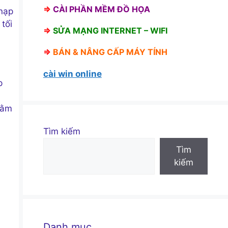
⇒
CÀI PHẦN MỀM ĐỒ HỌA
 nạp
tối
⇒
SỬA MẠNG INTERNET – WIFI
⇒
BÁN &
NÂNG CẤP MÁY TÍNH
cài win online
p
hằm
Tìm kiếm
Tìm
kiếm
Danh mục