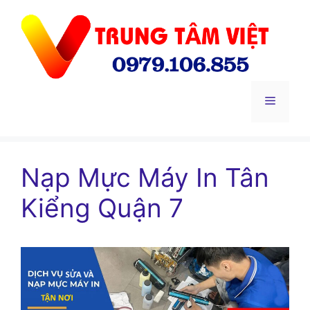
Chuyển
đến
nội
dung
Menu
Nạp Mực Máy In Tân
Kiểng Quận 7