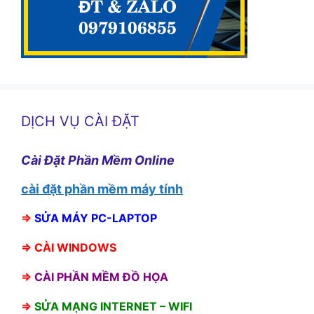
DỊCH VỤ CÀI ĐẶT
Cài Đặt Phần Mềm Online
cài đặt phần mềm máy tính
⇒
SỬA MÁY PC-LAPTOP
⇒
CÀI WINDOWS
⇒
CÀI PHẦN MỀM ĐỒ HỌA
⇒
SỬA MẠNG INTERNET – WIFI