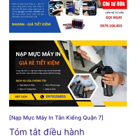
[Nạp Mực Máy In Tân Kiểng Quận 7]
Tóm tắt điều hành