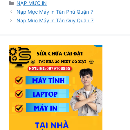
Danh
NẠP MỰC IN
mục
Nạp Mực Máy In Tân Phú Quận 7
Nạp Mực Máy In Tân Quy Quận 7