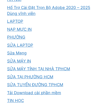
Hổ Trợ Cài Đặt Trọn Bộ Adobe 2020 – 2025
Dùng vĩnh viễn
LAPTOP
NẠP MỰC IN
PHƯỜNG
SỬA LAPTOP
Sửa Mạng
SỬA MÁY IN
SỬA MÁY TÍNH TẠI NHÀ TPHCM
SỬA TẠI PHƯỜNG HCM
SỬA TUYẾN ĐƯỜNG TPHCM
Tải Download cài phần mềm
TIN HỌC