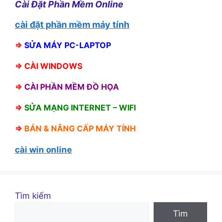
Cài Đặt Phần Mềm Online
cài đặt phần mềm máy tính
⇒
SỬA MÁY PC-LAPTOP
⇒
CÀI WINDOWS
⇒
CÀI PHẦN MỀM ĐỒ HỌA
⇒
SỬA MẠNG INTERNET – WIFI
⇒
BÁN &
NÂNG CẤP MÁY TÍNH
cài win online
Tìm kiếm
Tìm