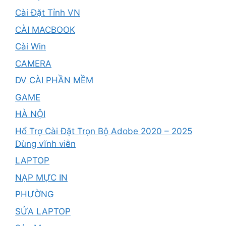
Cài Đặt Tỉnh VN
CÀI MACBOOK
Cài Win
CAMERA
DV CÀI PHẦN MỀM
GAME
HÀ NỘI
Hổ Trợ Cài Đặt Trọn Bộ Adobe 2020 – 2025
Dùng vĩnh viễn
LAPTOP
NẠP MỰC IN
PHƯỜNG
SỬA LAPTOP