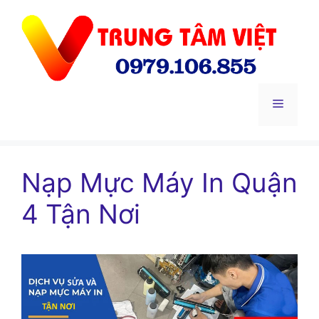
Chuyển
đến
nội
dung
Menu
Nạp Mực Máy In Quận
4 Tận Nơi