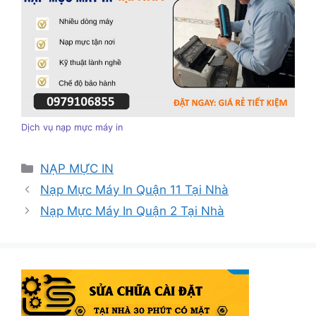
Dịch vụ nạp mực máy in
Danh
NẠP MỰC IN
mục
Nạp Mực Máy In Quận 11 Tại Nhà
Nạp Mực Máy In Quận 2 Tại Nhà