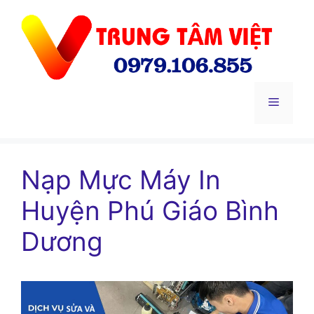
Chuyển
đến
nội
dung
Menu
Nạp Mực Máy In
Huyện Phú Giáo Bình
Dương