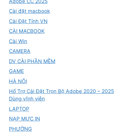
Adobe CC 2025
Cài đặt macbook
Cài Đặt Tỉnh VN
CÀI MACBOOK
Cài Win
CAMERA
DV CÀI PHẦN MỀM
GAME
HÀ NỘI
Hổ Trợ Cài Đặt Trọn Bộ Adobe 2020 – 2025
Dùng vĩnh viễn
LAPTOP
NẠP MỰC IN
PHƯỜNG