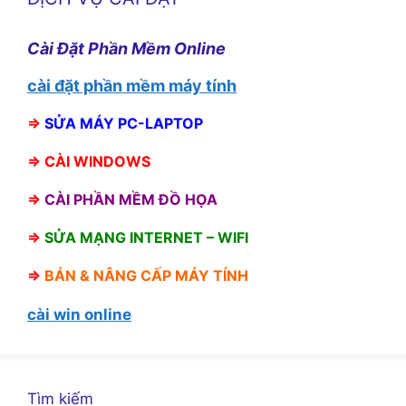
Cài Đặt Phần Mềm Online
cài đặt phần mềm máy tính
⇒
SỬA MÁY PC-LAPTOP
⇒
CÀI WINDOWS
⇒
CÀI PHẦN MỀM ĐỒ HỌA
⇒
SỬA MẠNG INTERNET – WIFI
⇒
BÁN &
NÂNG CẤP MÁY TÍNH
cài win online
Tìm kiếm