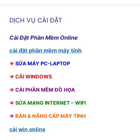
DỊCH VỤ CÀI ĐẶT
Cài Đặt Phần Mềm Online
cài đặt phần mềm máy tính
⇒
SỬA MÁY PC-LAPTOP
⇒
CÀI WINDOWS
⇒
CÀI PHẦN MỀM ĐỒ HỌA
⇒
SỬA MẠNG INTERNET – WIFI
⇒
BÁN &
NÂNG CẤP MÁY TÍNH
cài win online