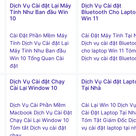
Dịch Vụ Cài đặt Lại Máy
Dịch Vụ Cài đặt
Tính Như Ban đầu Win
Bluetooth Cho Lapt
10
Win 11
Cài Đặt Phần Mềm Máy
Cài Đặt Máy Tính Tại 
Tính Dịch Vụ Cài đặt Lại
Dịch vụ cài đặt Blueto
Máy Tính Như Ban đầu
cho laptop Win 11 Tóm
Win 10 Tổng Quan Cài
Dịch vụ cài đặt Blueto
đặt
Dịch Vụ Cài đặt Chạy
Dịch Vụ Cài đặt Lapt
Cài Lại Window 10
Tại Nhà
Dịch Vụ Cài Phần Mềm
Cài Lại Win 10 Dịch V
Macbook Dịch Vụ Cài Đặt
Cài Đặt Laptop Tại Nh
Chạy Cài Lại Window 10
Tóm Tắt Giám Đốc Dị
Tóm tắt Dịch vụ cài đặt
vụ cài đặt laptop tại n
chạy