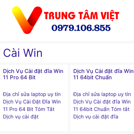
Chuyển
đến
nội
dung
Cài Win
Dịch Vụ Cài đặt đĩa Win
Dịch Vụ Cài đặt đĩa Win
11 Pro 64 Bit
11 64bit Chuẩn
Địa chỉ sửa laptop uy tín
Địa chỉ sửa laptop uy tín
Dịch Vụ Cài Đặt Đĩa Win
Dịch Vụ Cài đặt đĩa Win
11 Pro 64 Bit Tóm Tắt
11 64bit Chuẩn Tóm tắt
Dịch vụ cài đặt
Dịch vụ cài đặt đĩa