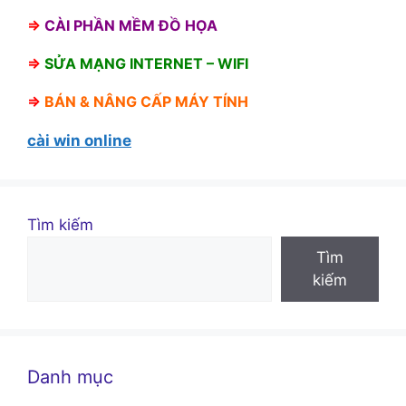
⇒
CÀI PHẦN MỀM ĐỒ HỌA
⇒
SỬA MẠNG INTERNET – WIFI
⇒
BÁN &
NÂNG CẤP MÁY TÍNH
cài win online
Tìm kiếm
Tìm
kiếm
Danh mục