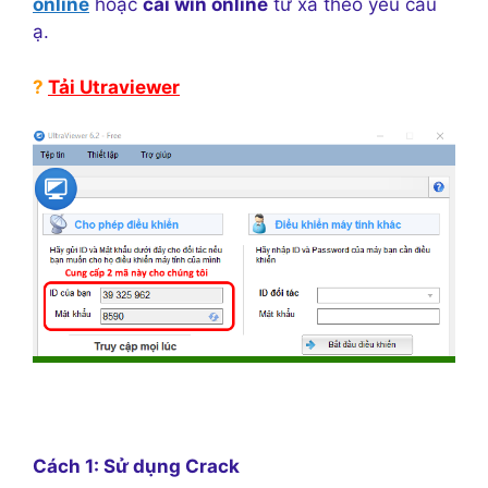
online
hoặc
cài win online
từ xa theo yêu cầu
ạ.
?
Tải Utraviewer
Cách 1: Sử dụng Crack