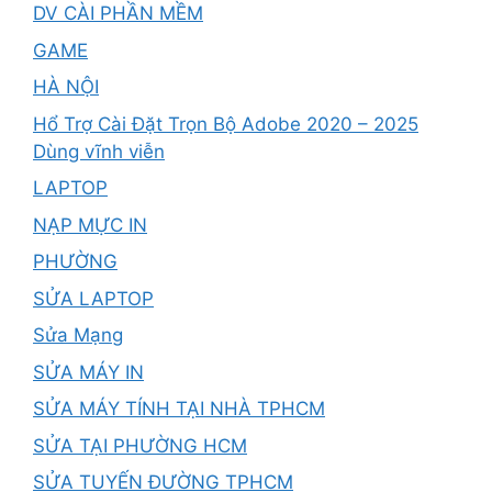
DV CÀI PHẦN MỀM
GAME
HÀ NỘI
Hổ Trợ Cài Đặt Trọn Bộ Adobe 2020 – 2025
Dùng vĩnh viễn
LAPTOP
NẠP MỰC IN
PHƯỜNG
SỬA LAPTOP
Sửa Mạng
SỬA MÁY IN
SỬA MÁY TÍNH TẠI NHÀ TPHCM
SỬA TẠI PHƯỜNG HCM
SỬA TUYẾN ĐƯỜNG TPHCM