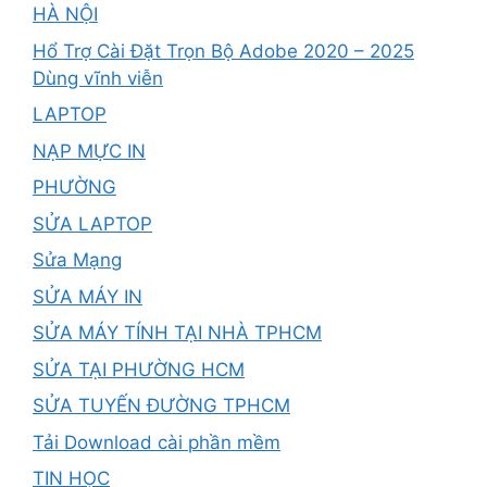
HÀ NỘI
Hổ Trợ Cài Đặt Trọn Bộ Adobe 2020 – 2025
Dùng vĩnh viễn
LAPTOP
NẠP MỰC IN
PHƯỜNG
SỬA LAPTOP
Sửa Mạng
SỬA MÁY IN
SỬA MÁY TÍNH TẠI NHÀ TPHCM
SỬA TẠI PHƯỜNG HCM
SỬA TUYẾN ĐƯỜNG TPHCM
Tải Download cài phần mềm
TIN HỌC