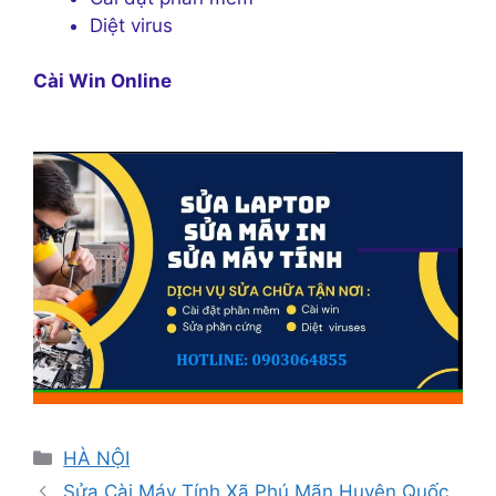
Diệt virus
Cài Win Online
Danh
HÀ NỘI
mục
Sửa Cài Máy Tính Xã Phú Mãn Huyện Quốc