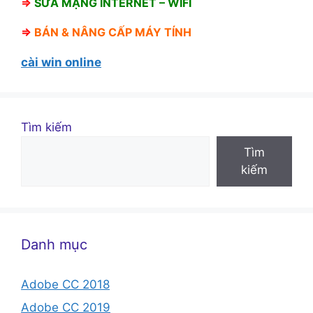
⇒
SỬA MẠNG INTERNET – WIFI
⇒
BÁN &
NÂNG CẤP MÁY TÍNH
cài win online
Tìm kiếm
Tìm
kiếm
Danh mục
Adobe CC 2018
Adobe CC 2019