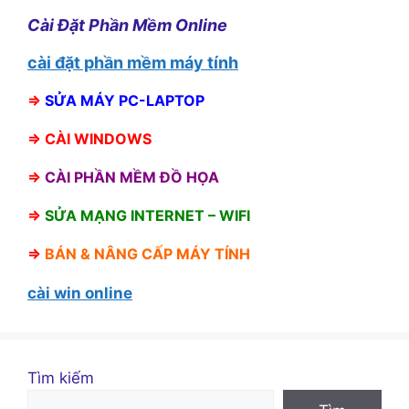
Cài Đặt Phần Mềm Online
cài đặt phần mềm máy tính
⇒
SỬA MÁY PC-LAPTOP
⇒
CÀI WINDOWS
⇒
CÀI PHẦN MỀM ĐỒ HỌA
⇒
SỬA MẠNG INTERNET – WIFI
⇒
BÁN &
NÂNG CẤP MÁY TÍNH
cài win online
Tìm kiếm