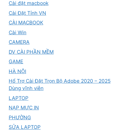
Cài đặt macbook
Cài Đặt Tỉnh VN
CÀI MACBOOK
Cài Win
CAMERA
DV CÀI PHẦN MỀM
GAME
HÀ NỘI
Hổ Trợ Cài Đặt Trọn Bộ Adobe 2020 – 2025
Dùng vĩnh viễn
LAPTOP
NẠP MỰC IN
PHƯỜNG
SỬA LAPTOP