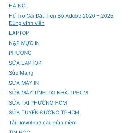
HÀ NỘI
Hổ Trợ Cài Đặt Trọn Bộ Adobe 2020 – 2025
Dùng vĩnh viễn
LAPTOP
NẠP MỰC IN
PHƯỜNG
SỬA LAPTOP
Sửa Mạng
SỬA MÁY IN
SỬA MÁY TÍNH TẠI NHÀ TPHCM
SỬA TẠI PHƯỜNG HCM
SỬA TUYẾN ĐƯỜNG TPHCM
Tải Download cài phần mềm
TIN HỌC