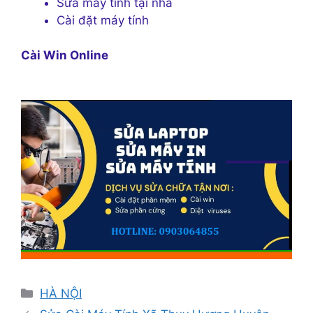
Sửa máy tính tại nhà
Cài đặt máy tính
Cài Win Online
Danh
HÀ NỘI
mục