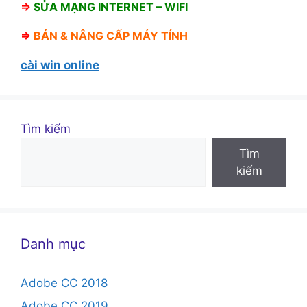
⇒
SỬA MẠNG INTERNET – WIFI
⇒
BÁN &
NÂNG CẤP MÁY TÍNH
cài win online
Tìm kiếm
Tìm
kiếm
Danh mục
Adobe CC 2018
Adobe CC 2019