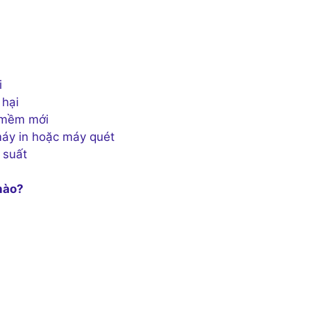
i
 hại
n mềm mới
 máy in hoặc máy quét
 suất
nào?