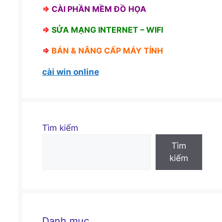
⇒
CÀI PHẦN MỀM ĐỒ HỌA
⇒
SỬA MẠNG INTERNET – WIFI
⇒
BÁN &
NÂNG CẤP MÁY TÍNH
cài win online
Tìm kiếm
Tìm
kiếm
Danh mục