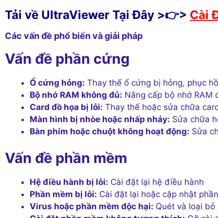
Tải về UltraViewer Tại Đây >👉>
Cài 
Các vấn đề phổ biến và giải pháp
Vấn đề phần cứng
Ổ cứng hỏng:
Thay thế ổ cứng bị hỏng, phục hồi
Bộ nhớ RAM không đủ:
Nâng cấp bộ nhớ RAM để
Card đồ họa bị lỗi:
Thay thế hoặc sửa chữa car
Màn hình bị nhòe hoặc nhấp nháy:
Sửa chữa ho
Bàn phím hoặc chuột không hoạt động:
Sửa ch
Vấn đề phần mềm
Hệ điều hành bị lỗi:
Cài đặt lại hệ điều hành
Phần mềm bị lỗi:
Cài đặt lại hoặc cập nhật ph
Virus hoặc phần mềm độc hại:
Quét và loại bỏ