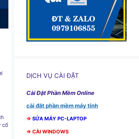
ời
DỊCH VỤ CÀI ĐẶT
Cài Đặt Phần Mềm Online
cài đặt phần mềm máy tính
ch
⇒
SỬA MÁY PC-LAPTOP
ự cố
⇒
CÀI WINDOWS