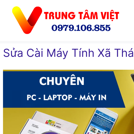
Chuyển
đến
nội
dung
Sửa Cài Máy Tính Xã Thá