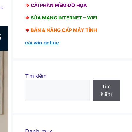
⇒
CÀI PHẦN MỀM ĐỒ HỌA
ệu
⇒
SỬA MẠNG INTERNET – WIFI
⇒
BÁN &
NÂNG CẤP MÁY TÍNH
cài win online
Tìm kiếm
Tìm
kiếm
Danh mục