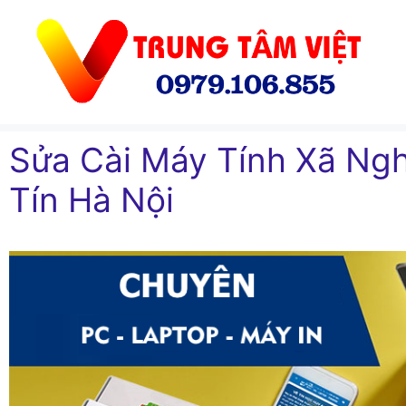
Chuyển
đến
nội
dung
Sửa Cài Máy Tính Xã N
Tín Hà Nội