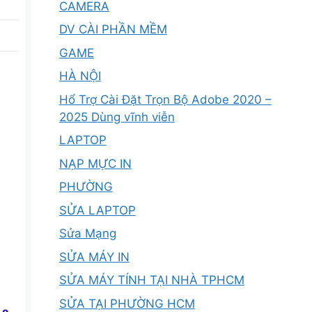
CAMERA
DV CÀI PHẦN MỀM
GAME
HÀ NỘI
Hổ Trợ Cài Đặt Trọn Bộ Adobe 2020 –
2025 Dùng vĩnh viễn
LAPTOP
NẠP MỰC IN
PHƯỜNG
SỬA LAPTOP
Sửa Mạng
SỬA MÁY IN
SỬA MÁY TÍNH TẠI NHÀ TPHCM
SỬA TẠI PHƯỜNG HCM