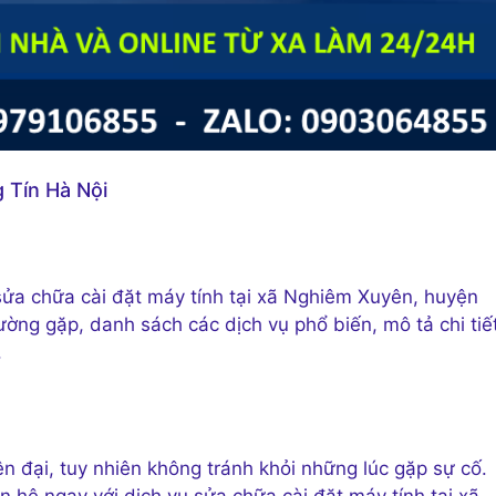
 Tín Hà Nội
ụ sửa chữa cài đặt máy tính tại xã Nghiêm Xuyên, huyện
ờng gặp, danh sách các dịch vụ phổ biến, mô tả chi tiế
.
iện đại, tuy nhiên không tránh khỏi những lúc gặp sự cố.
n hệ ngay với dịch vụ sửa chữa cài đặt máy tính tại xã