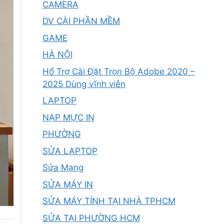
CAMERA
DV CÀI PHẦN MỀM
GAME
HÀ NỘI
Hổ Trợ Cài Đặt Trọn Bộ Adobe 2020 –
2025 Dùng vĩnh viễn
LAPTOP
NẠP MỰC IN
PHƯỜNG
SỬA LAPTOP
Sửa Mạng
SỬA MÁY IN
SỬA MÁY TÍNH TẠI NHÀ TPHCM
SỬA TẠI PHƯỜNG HCM