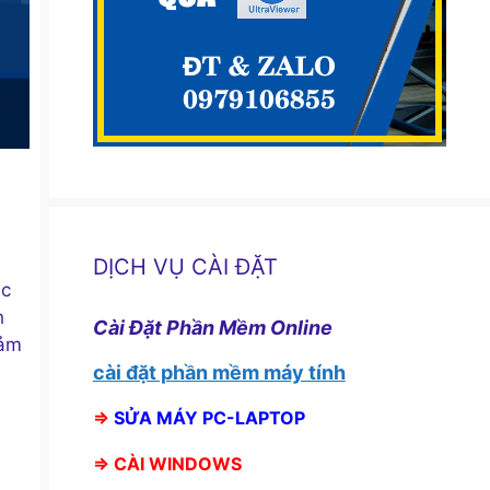
DỊCH VỤ CÀI ĐẶT
ác
h
Cài Đặt Phần Mềm Online
đảm
cài đặt phần mềm máy tính
⇒
SỬA MÁY PC-LAPTOP
⇒
CÀI WINDOWS