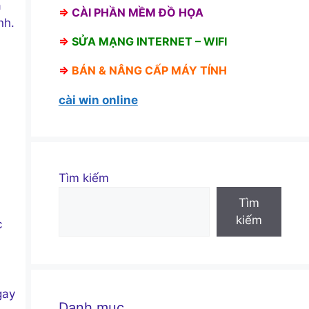
ã
⇒
CÀI PHẦN MỀM ĐỒ HỌA
nh.
⇒
SỬA MẠNG INTERNET – WIFI
⇒
BÁN &
NÂNG CẤP MÁY TÍNH
cài win online
Tìm kiếm
Tìm
kiếm
c
gay
Danh mục