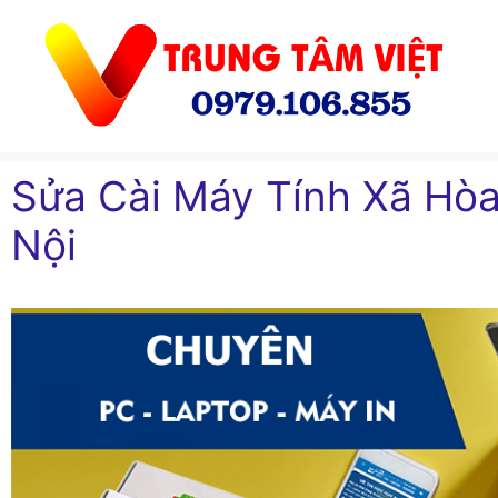
Chuyển
đến
nội
dung
Sửa Cài Máy Tính Xã H
Nội