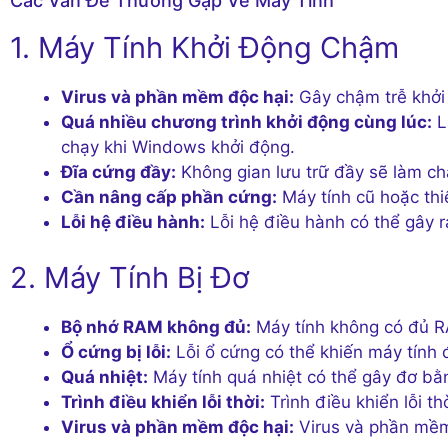
Các Vấn Đề Thường Gặp Về Máy Tính
1. Máy Tính Khởi Động Chậm
Virus và phần mềm độc hại:
Gây chậm trễ khởi
Quá nhiều chương trình khởi động cùng lúc:
L
chạy khi Windows khởi động.
Đĩa cứng đầy:
Không gian lưu trữ đầy sẽ làm ch
Cần nâng cấp phần cứng:
Máy tính cũ hoặc thi
Lỗi hệ điều hành:
Lỗi hệ điều hành có thể gây r
2. Máy Tính Bị Đơ
Bộ nhớ RAM không đủ:
Máy tính không có đủ R
Ổ cứng bị lỗi:
Lỗi ổ cứng có thể khiến máy tính đ
Quá nhiệt:
Máy tính quá nhiệt có thể gây đơ bằn
Trình điều khiển lỗi thời:
Trình điều khiển lỗi t
Virus và phần mềm độc hại:
Virus và phần mềm 