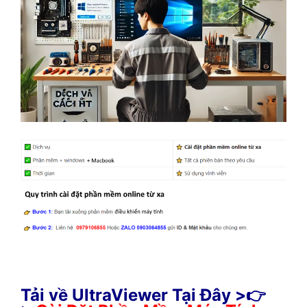
Tải về UltraViewer Tại Đây >👉