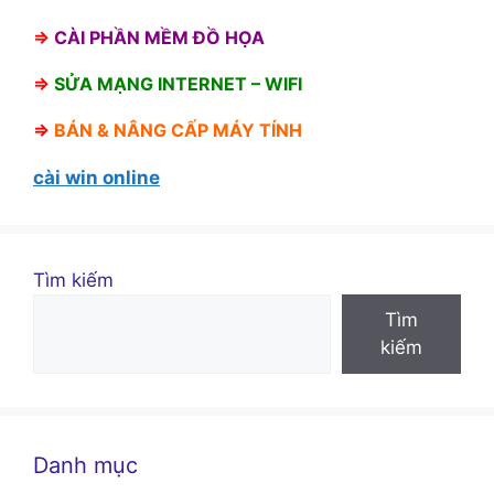
⇒
CÀI PHẦN MỀM ĐỒ HỌA
⇒
SỬA MẠNG INTERNET – WIFI
⇒
BÁN &
NÂNG CẤP MÁY TÍNH
cài win online
Tìm kiếm
Tìm
kiếm
Danh mục