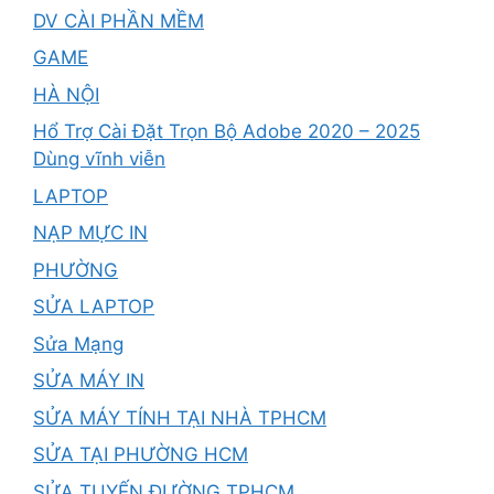
DV CÀI PHẦN MỀM
GAME
HÀ NỘI
Hổ Trợ Cài Đặt Trọn Bộ Adobe 2020 – 2025
Dùng vĩnh viễn
LAPTOP
NẠP MỰC IN
PHƯỜNG
SỬA LAPTOP
Sửa Mạng
SỬA MÁY IN
SỬA MÁY TÍNH TẠI NHÀ TPHCM
SỬA TẠI PHƯỜNG HCM
SỬA TUYẾN ĐƯỜNG TPHCM