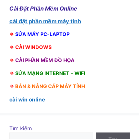
Cài Đặt Phần Mềm Online
cài đặt phần mềm máy tính
⇒
SỬA MÁY PC-LAPTOP
⇒
CÀI WINDOWS
⇒
CÀI PHẦN MỀM ĐỒ HỌA
⇒
SỬA MẠNG INTERNET – WIFI
⇒
BÁN &
NÂNG CẤP MÁY TÍNH
cài win online
Tìm kiếm