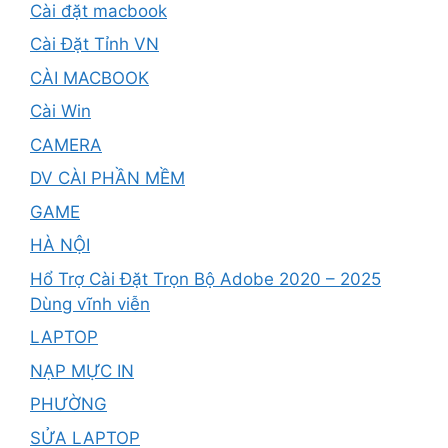
Cài đặt macbook
Cài Đặt Tỉnh VN
CÀI MACBOOK
Cài Win
CAMERA
DV CÀI PHẦN MỀM
GAME
HÀ NỘI
Hổ Trợ Cài Đặt Trọn Bộ Adobe 2020 – 2025
Dùng vĩnh viễn
LAPTOP
NẠP MỰC IN
PHƯỜNG
SỬA LAPTOP