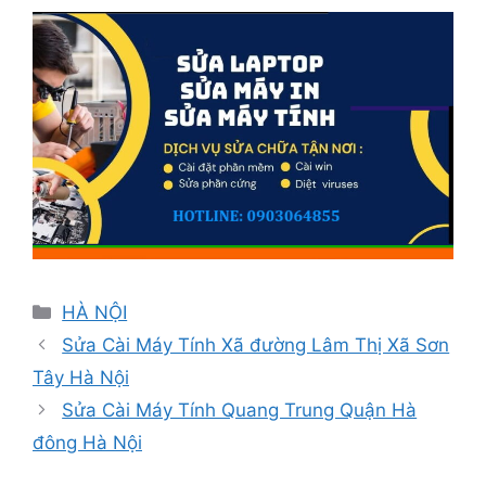
Danh
HÀ NỘI
mục
Sửa Cài Máy Tính Xã đường Lâm Thị Xã Sơn
Tây Hà Nội
Sửa Cài Máy Tính Quang Trung Quận Hà
đông Hà Nội