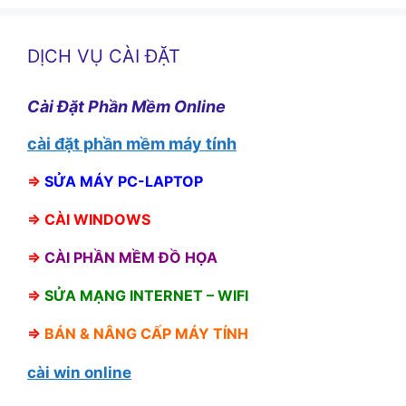
DỊCH VỤ CÀI ĐẶT
Cài Đặt Phần Mềm Online
cài đặt phần mềm máy tính
⇒
SỬA MÁY PC-LAPTOP
⇒
CÀI WINDOWS
⇒
CÀI PHẦN MỀM ĐỒ HỌA
⇒
SỬA MẠNG INTERNET – WIFI
⇒
BÁN &
NÂNG CẤP MÁY TÍNH
cài win online