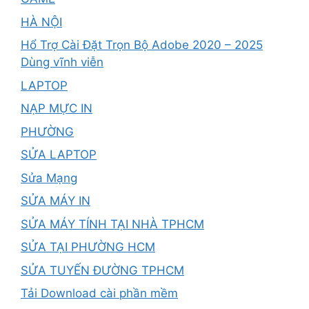
HÀ NỘI
Hổ Trợ Cài Đặt Trọn Bộ Adobe 2020 – 2025
Dùng vĩnh viễn
LAPTOP
NẠP MỰC IN
PHƯỜNG
SỬA LAPTOP
Sửa Mạng
SỬA MÁY IN
SỬA MÁY TÍNH TẠI NHÀ TPHCM
SỬA TẠI PHƯỜNG HCM
SỬA TUYẾN ĐƯỜNG TPHCM
Tải Download cài phần mềm