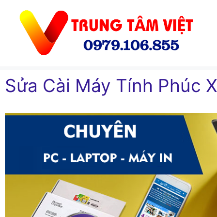
Chuyển
đến
nội
dung
Sửa Cài Máy Tính Phúc X