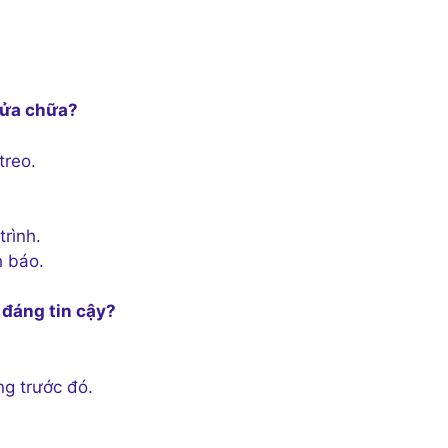
 sửa chữa?
treo.
rình.
h báo.
 đáng tin cậy?
ng trước đó.