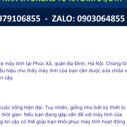
ửa máy tính tại Phúc Xá, quận Ba Đình, Hà Nội. Chúng tô
 dấu hiệu cho thấy máy tính của bạn cần được sửa chữa 
n cậy.
uộc sống hiện đại. Tuy nhiên, giống như bất kỳ thiết bị
o thời gian. Nếu bạn đang gặp vấn đề với máy tính của
g tin cậy có thể giúp bạn khôi phục máy tính hoạt động 