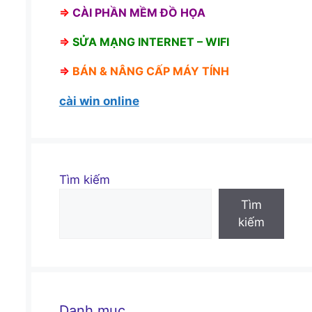
⇒
CÀI PHẦN MỀM ĐỒ HỌA
⇒
SỬA MẠNG INTERNET – WIFI
⇒
BÁN &
NÂNG CẤP MÁY TÍNH
cài win online
Tìm kiếm
Tìm
kiếm
Danh mục