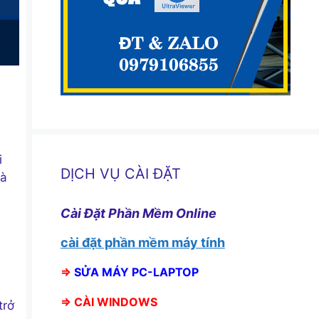
i
DỊCH VỤ CÀI ĐẶT
và
Cài Đặt Phần Mềm Online
cài đặt phần mềm máy tính
⇒
SỬA MÁY PC-LAPTOP
⇒
CÀI WINDOWS
trở