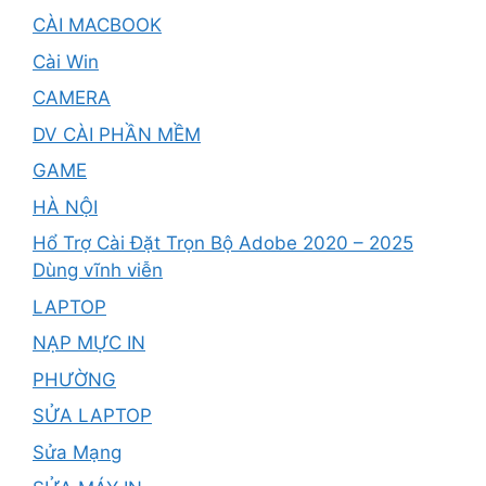
CÀI MACBOOK
Cài Win
CAMERA
DV CÀI PHẦN MỀM
GAME
HÀ NỘI
Hổ Trợ Cài Đặt Trọn Bộ Adobe 2020 – 2025
Dùng vĩnh viễn
LAPTOP
NẠP MỰC IN
PHƯỜNG
SỬA LAPTOP
Sửa Mạng