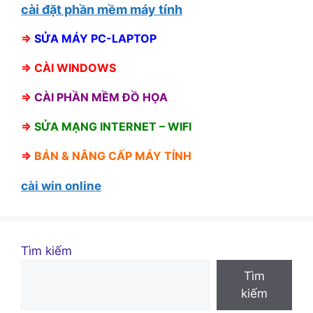
cài đặt phần mềm máy tính
⇒
SỬA MÁY PC-LAPTOP
⇒
CÀI WINDOWS
⇒
CÀI PHẦN MỀM ĐỒ HỌA
⇒
SỬA MẠNG INTERNET – WIFI
⇒
BÁN &
NÂNG CẤP MÁY TÍNH
cài win online
Tìm kiếm
Tìm
kiếm