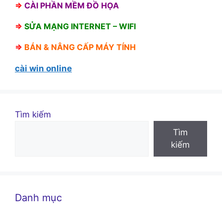
⇒
CÀI PHẦN MỀM ĐỒ HỌA
⇒
SỬA MẠNG INTERNET – WIFI
⇒
BÁN &
NÂNG CẤP MÁY TÍNH
cài win online
Tìm kiếm
Tìm
kiếm
Danh mục