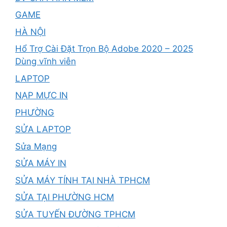
GAME
HÀ NỘI
Hổ Trợ Cài Đặt Trọn Bộ Adobe 2020 – 2025
Dùng vĩnh viễn
LAPTOP
NẠP MỰC IN
PHƯỜNG
SỬA LAPTOP
Sửa Mạng
SỬA MÁY IN
SỬA MÁY TÍNH TẠI NHÀ TPHCM
SỬA TẠI PHƯỜNG HCM
SỬA TUYẾN ĐƯỜNG TPHCM