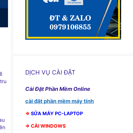
DỊCH VỤ CÀI ĐẶT
ẽ
tru
Cài Đặt Phần Mềm Online
cài đặt phần mềm máy tính
⇒
SỬA MÁY PC-LAPTOP
au
⇒
CÀI WINDOWS
yên