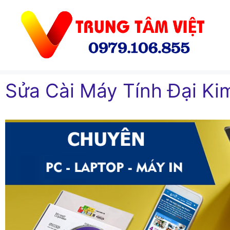
Chuyển
đến
nội
dung
Sửa Cài Máy Tính Đại K