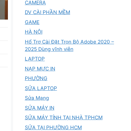
CAMERA
DV CÀI PHẦN MỀM
GAME
HÀ NỘI
Hổ Trợ Cài Đặt Trọn Bộ Adobe 2020 –
2025 Dùng vĩnh viễn
LAPTOP
NẠP MỰC IN
PHƯỜNG
SỬA LAPTOP
Sửa Mạng
SỬA MÁY IN
SỬA MÁY TÍNH TẠI NHÀ TPHCM
SỬA TẠI PHƯỜNG HCM