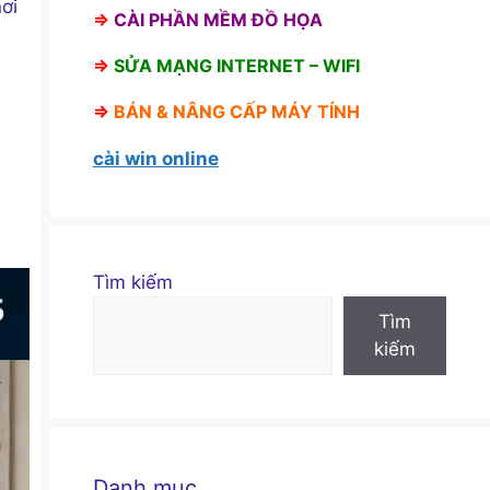
ơi
⇒
CÀI PHẦN MỀM ĐỒ HỌA
⇒
SỬA MẠNG INTERNET – WIFI
⇒
BÁN &
NÂNG CẤP MÁY TÍNH
cài win online
Tìm kiếm
Tìm
kiếm
Danh mục