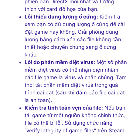
phiên bản DirectX mới nhất và tương
thích với card đồ họa của bạn.
Lỗi thiếu dung lượng ổ cứng:
Kiểm tra
xem bạn có đủ dung lượng ổ cứng để cài
đặt game hay không. Giải phóng dung
lượng bằng cách xóa các file không cần
thiết hoặc chuyển chúng sang ổ cứng
khác.
Lỗi do phần mềm diệt virus:
Một số phần
mềm diệt virus có thể nhận diện nhầm
các file game là virus và chặn chúng. Tạm
thời tắt phần mềm diệt virus trong quá
trình cài đặt (sau khi đảm bảo file cài đặt
là an toàn).
Kiểm tra tính toàn vẹn của file:
Nếu bạn
tải game từ một nguồn không chính thức,
file có thể bị lỗi. Sử dụng chức năng
“verify integrity of game files” trên Steam