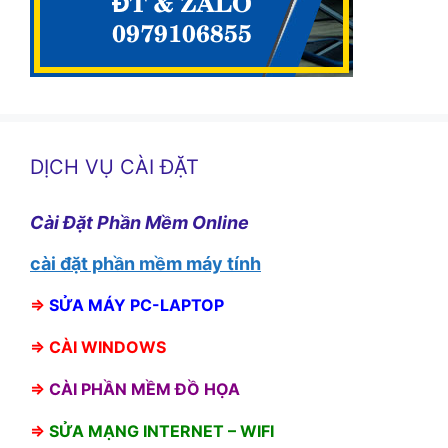
DỊCH VỤ CÀI ĐẶT
Cài Đặt Phần Mềm Online
cài đặt phần mềm máy tính
⇒
SỬA MÁY PC-LAPTOP
⇒
CÀI WINDOWS
⇒
CÀI PHẦN MỀM ĐỒ HỌA
⇒
SỬA MẠNG INTERNET – WIFI