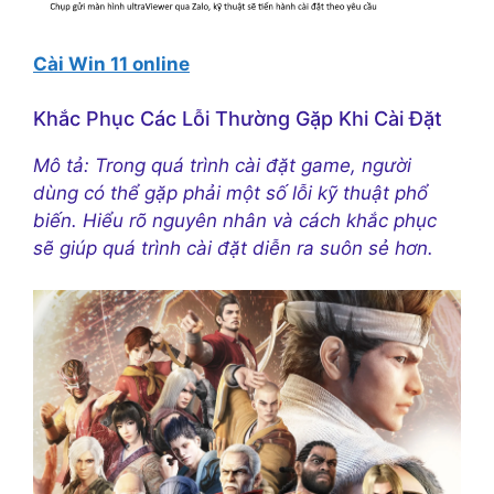
Cài Win 11 online
Khắc Phục Các Lỗi Thường Gặp Khi Cài Đặt
Mô tả: Trong quá trình cài đặt game, người
dùng có thể gặp phải một số lỗi kỹ thuật phổ
biến. Hiểu rõ nguyên nhân và cách khắc phục
sẽ giúp quá trình cài đặt diễn ra suôn sẻ hơn.