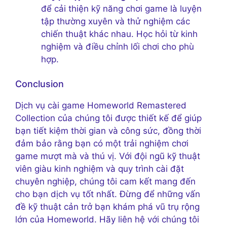
để cải thiện kỹ năng chơi game là luyện
tập thường xuyên và thử nghiệm các
chiến thuật khác nhau. Học hỏi từ kinh
nghiệm và điều chỉnh lối chơi cho phù
hợp.
Conclusion
Dịch vụ cài game Homeworld Remastered
Collection của chúng tôi được thiết kế để giúp
bạn tiết kiệm thời gian và công sức, đồng thời
đảm bảo rằng bạn có một trải nghiệm chơi
game mượt mà và thú vị. Với đội ngũ kỹ thuật
viên giàu kinh nghiệm và quy trình cài đặt
chuyên nghiệp, chúng tôi cam kết mang đến
cho bạn dịch vụ tốt nhất. Đừng để những vấn
đề kỹ thuật cản trở bạn khám phá vũ trụ rộng
lớn của Homeworld. Hãy liên hệ với chúng tôi