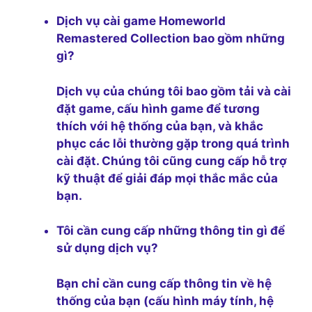
Dịch vụ cài game Homeworld
Remastered Collection bao gồm những
gì?
Dịch vụ của chúng tôi bao gồm tải và cài
đặt game, cấu hình game để tương
thích với hệ thống của bạn, và khắc
phục các lỗi thường gặp trong quá trình
cài đặt. Chúng tôi cũng cung cấp hỗ trợ
kỹ thuật để giải đáp mọi thắc mắc của
bạn.
Tôi cần cung cấp những thông tin gì để
sử dụng dịch vụ?
Bạn chỉ cần cung cấp thông tin về hệ
thống của bạn (cấu hình máy tính, hệ