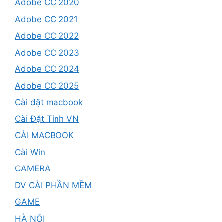
Adobe CC 2020
Adobe CC 2021
Adobe CC 2022
Adobe CC 2023
Adobe CC 2024
Adobe CC 2025
Cài đặt macbook
Cài Đặt Tỉnh VN
CÀI MACBOOK
Cài Win
CAMERA
DV CÀI PHẦN MỀM
GAME
HÀ NỘI