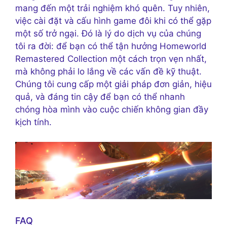
mang đến một trải nghiệm khó quên. Tuy nhiên,
việc cài đặt và cấu hình game đôi khi có thể gặp
một số trở ngại. Đó là lý do dịch vụ của chúng
tôi ra đời: để bạn có thể tận hưởng Homeworld
Remastered Collection một cách trọn vẹn nhất,
mà không phải lo lắng về các vấn đề kỹ thuật.
Chúng tôi cung cấp một giải pháp đơn giản, hiệu
quả, và đáng tin cậy để bạn có thể nhanh
chóng hòa mình vào cuộc chiến không gian đầy
kịch tính.
FAQ