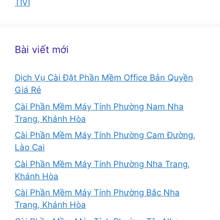
TIVI
Bài viết mới
Dịch Vụ Cài Đặt Phần Mềm Office Bản Quyền
Giá Rẻ
Cài Phần Mềm Máy Tính Phường Nam Nha
Trang, Khánh Hòa
Cài Phần Mềm Máy Tính Phường Cam Đường,
Lào Cai
Cài Phần Mềm Máy Tính Phường Nha Trang,
Khánh Hòa
Cài Phần Mềm Máy Tính Phường Bắc Nha
Trang, Khánh Hòa