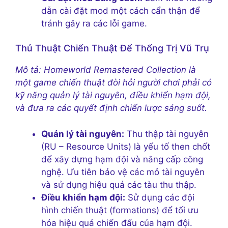
dẫn cài đặt mod một cách cẩn thận để
tránh gây ra các lỗi game.
Thủ Thuật Chiến Thuật Để Thống Trị Vũ Trụ
Mô tả: Homeworld Remastered Collection là
một game chiến thuật đòi hỏi người chơi phải có
kỹ năng quản lý tài nguyên, điều khiển hạm đội,
và đưa ra các quyết định chiến lược sáng suốt.
Quản lý tài nguyên:
Thu thập tài nguyên
(RU – Resource Units) là yếu tố then chốt
để xây dựng hạm đội và nâng cấp công
nghệ. Ưu tiên bảo vệ các mỏ tài nguyên
và sử dụng hiệu quả các tàu thu thập.
Điều khiển hạm đội:
Sử dụng các đội
hình chiến thuật (formations) để tối ưu
hóa hiệu quả chiến đấu của hạm đội.