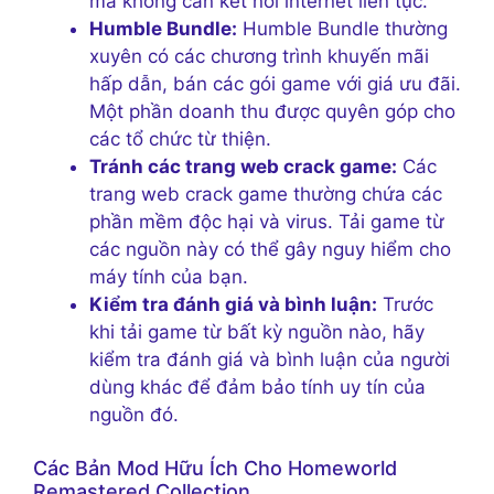
mà không cần kết nối internet liên tục.
Humble Bundle:
Humble Bundle thường
xuyên có các chương trình khuyến mãi
hấp dẫn, bán các gói game với giá ưu đãi.
Một phần doanh thu được quyên góp cho
các tổ chức từ thiện.
Tránh các trang web crack game:
Các
trang web crack game thường chứa các
phần mềm độc hại và virus. Tải game từ
các nguồn này có thể gây nguy hiểm cho
máy tính của bạn.
Kiểm tra đánh giá và bình luận:
Trước
khi tải game từ bất kỳ nguồn nào, hãy
kiểm tra đánh giá và bình luận của người
dùng khác để đảm bảo tính uy tín của
nguồn đó.
Các Bản Mod Hữu Ích Cho Homeworld
Remastered Collection