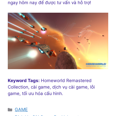
ngay hôm nay để được tư vấn và hỗ trợ!
Keyword Tags:
Homeworld Remastered
Collection, cài game, dịch vụ cài game, lỗi
game, tối ưu hóa cấu hình.
Danh
GAME
mục