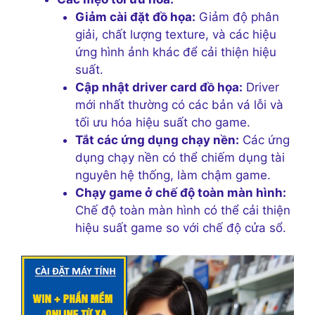
Giảm cài đặt đồ họa:
Giảm độ phân
giải, chất lượng texture, và các hiệu
ứng hình ảnh khác để cải thiện hiệu
suất.
Cập nhật driver card đồ họa:
Driver
mới nhất thường có các bản vá lỗi và
tối ưu hóa hiệu suất cho game.
Tắt các ứng dụng chạy nền:
Các ứng
dụng chạy nền có thể chiếm dụng tài
nguyên hệ thống, làm chậm game.
Chạy game ở chế độ toàn màn hình:
Chế độ toàn màn hình có thể cải thiện
hiệu suất game so với chế độ cửa sổ.