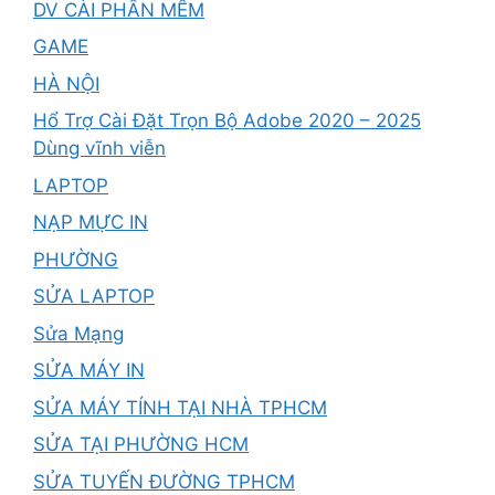
DV CÀI PHẦN MỀM
GAME
HÀ NỘI
Hổ Trợ Cài Đặt Trọn Bộ Adobe 2020 – 2025
Dùng vĩnh viễn
LAPTOP
NẠP MỰC IN
PHƯỜNG
SỬA LAPTOP
Sửa Mạng
SỬA MÁY IN
SỬA MÁY TÍNH TẠI NHÀ TPHCM
SỬA TẠI PHƯỜNG HCM
SỬA TUYẾN ĐƯỜNG TPHCM