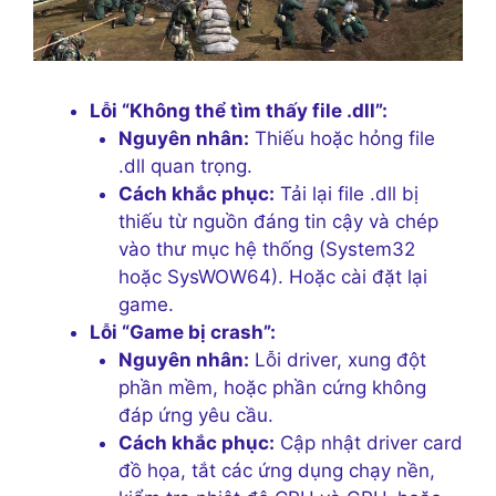
Lỗi “Không thể tìm thấy file .dll”:
Nguyên nhân:
Thiếu hoặc hỏng file
.dll quan trọng.
Cách khắc phục:
Tải lại file .dll bị
thiếu từ nguồn đáng tin cậy và chép
vào thư mục hệ thống (System32
hoặc SysWOW64). Hoặc cài đặt lại
game.
Lỗi “Game bị crash”:
Nguyên nhân:
Lỗi driver, xung đột
phần mềm, hoặc phần cứng không
đáp ứng yêu cầu.
Cách khắc phục:
Cập nhật driver card
đồ họa, tắt các ứng dụng chạy nền,