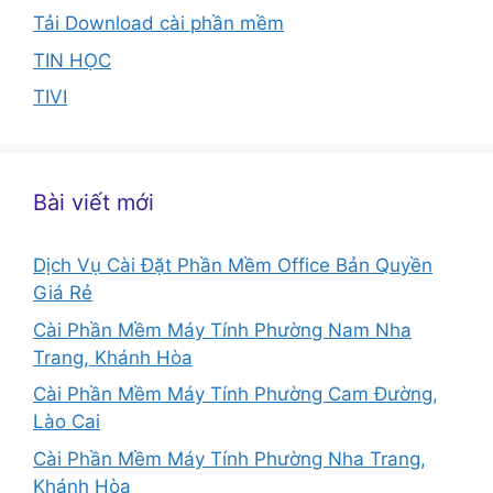
Tải Download cài phần mềm
TIN HỌC
TIVI
Bài viết mới
Dịch Vụ Cài Đặt Phần Mềm Office Bản Quyền
Giá Rẻ
Cài Phần Mềm Máy Tính Phường Nam Nha
Trang, Khánh Hòa
Cài Phần Mềm Máy Tính Phường Cam Đường,
Lào Cai
Cài Phần Mềm Máy Tính Phường Nha Trang,
Khánh Hòa