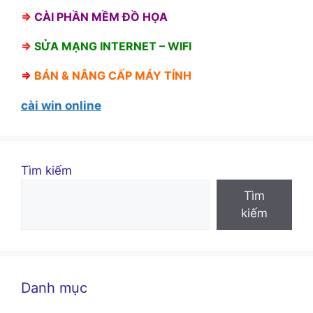
⇒
CÀI PHẦN MỀM ĐỒ HỌA
⇒
SỬA MẠNG INTERNET – WIFI
⇒
BÁN &
NÂNG CẤP MÁY TÍNH
cài win online
Tìm kiếm
Tìm
kiếm
Danh mục