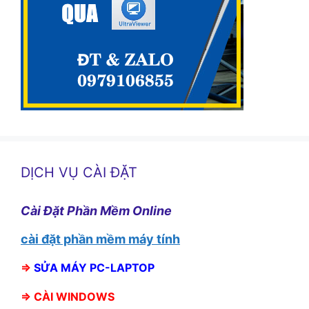
DỊCH VỤ CÀI ĐẶT
Cài Đặt Phần Mềm Online
cài đặt phần mềm máy tính
⇒
SỬA MÁY PC-LAPTOP
⇒
CÀI WINDOWS