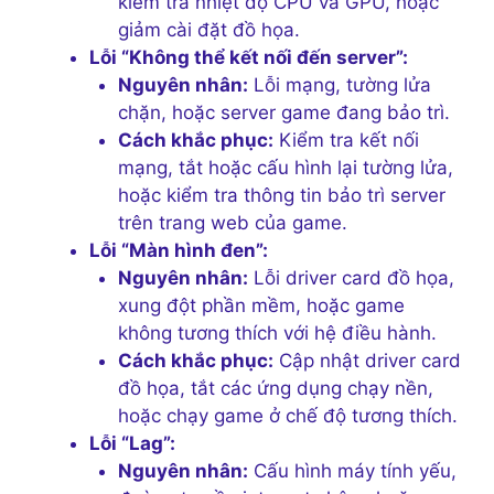
kiểm tra nhiệt độ CPU và GPU, hoặc
giảm cài đặt đồ họa.
Lỗi “Không thể kết nối đến server”:
Nguyên nhân:
Lỗi mạng, tường lửa
chặn, hoặc server game đang bảo trì.
Cách khắc phục:
Kiểm tra kết nối
mạng, tắt hoặc cấu hình lại tường lửa,
hoặc kiểm tra thông tin bảo trì server
trên trang web của game.
Lỗi “Màn hình đen”:
Nguyên nhân:
Lỗi driver card đồ họa,
xung đột phần mềm, hoặc game
không tương thích với hệ điều hành.
Cách khắc phục:
Cập nhật driver card
đồ họa, tắt các ứng dụng chạy nền,
hoặc chạy game ở chế độ tương thích.
Lỗi “Lag”:
Nguyên nhân:
Cấu hình máy tính yếu,