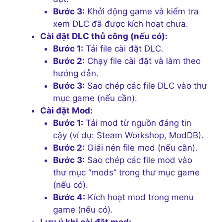
Bước 3:
Khởi động game và kiểm tra
xem DLC đã được kích hoạt chưa.
Cài đặt DLC thủ công (nếu có):
Bước 1:
Tải file cài đặt DLC.
Bước 2:
Chạy file cài đặt và làm theo
hướng dẫn.
Bước 3:
Sao chép các file DLC vào thư
mục game (nếu cần).
Cài đặt Mod:
Bước 1:
Tải mod từ nguồn đáng tin
cậy (ví dụ: Steam Workshop, ModDB).
Bước 2:
Giải nén file mod (nếu cần).
Bước 3:
Sao chép các file mod vào
thư mục “mods” trong thư mục game
(nếu có).
Bước 4:
Kích hoạt mod trong menu
game (nếu có).
Lưu ý khi cài đặt mod: