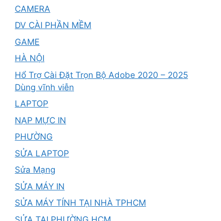
CAMERA
DV CÀI PHẦN MỀM
GAME
HÀ NỘI
Hổ Trợ Cài Đặt Trọn Bộ Adobe 2020 – 2025
Dùng vĩnh viễn
LAPTOP
NẠP MỰC IN
PHƯỜNG
SỬA LAPTOP
Sửa Mạng
SỬA MÁY IN
SỬA MÁY TÍNH TẠI NHÀ TPHCM
SỬA TẠI PHƯỜNG HCM