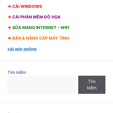
⇒
CÀI WINDOWS
⇒
CÀI PHẦN MỀM ĐỒ HỌA
⇒
SỬA MẠNG INTERNET – WIFI
⇒
BÁN &
NÂNG CẤP MÁY TÍNH
cài win online
Tìm kiếm
Tìm
kiếm