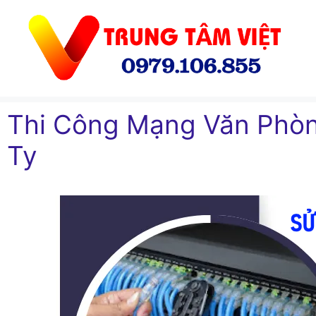
Chuyển
đến
nội
dung
Thi Công Mạng Văn Phòn
Ty