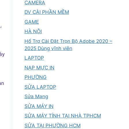
CAMERA
DV CÀI PHẦN MỀM
GAME
,
HÀ NỘI
Hổ Trợ Cài Đặt Trọn Bộ Adobe 2020 –
2025 Dùng vĩnh viễn
ày
LAPTOP
NẠP MỰC IN
PHƯỜNG
an
SỬA LAPTOP
Sửa Mạng
SỬA MÁY IN
SỬA MÁY TÍNH TẠI NHÀ TPHCM
SỬA TẠI PHƯỜNG HCM