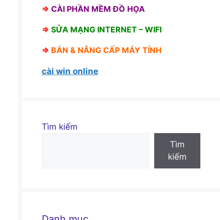
⇒
CÀI PHẦN MỀM ĐỒ HỌA
⇒
SỬA MẠNG INTERNET – WIFI
⇒
BÁN &
NÂNG CẤP MÁY TÍNH
cài win online
Tìm kiếm
Tìm
kiếm
Danh mục