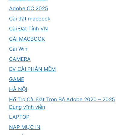
Adobe CC 2025
Cài đặt macbook
Cài Đặt Tỉnh VN
CÀI MACBOOK
Cài Win
CAMERA
DV CÀI PHẦN MỀM
GAME
HÀ NỘI
Hổ Trợ Cài Đặt Trọn Bộ Adobe 2020 – 2025
Dùng vĩnh viễn
LAPTOP
NẠP MỰC IN