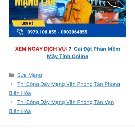
XEM NGAY DỊCH VỤ:
?
Cài Đặt Phần Mềm
Máy Tính Online
Danh
Sửa Mạng
mục
Thi Công Dây Mạng Văn Phòng Tân Phong
Biên Hòa
Thi Công Dây Mạng Văn Phòng Tân Vạn
Biên Hòa