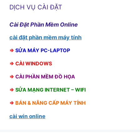
DỊCH VỤ CÀI ĐẶT
Cài Đặt Phần Mềm Online
cài đặt phần mềm máy tính
⇒
SỬA MÁY PC-LAPTOP
⇒
CÀI WINDOWS
⇒
CÀI PHẦN MỀM ĐỒ HỌA
⇒
SỬA MẠNG INTERNET – WIFI
⇒
BÁN &
NÂNG CẤP MÁY TÍNH
cài win online