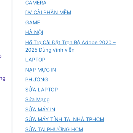
CAMERA
DV CÀI PHẦN MỀM
GAME
HÀ NỘI
Hổ Trợ Cài Đặt Trọn Bộ Adobe 2020 –
2025 Dùng vĩnh viễn
o
LAPTOP
NẠP MỰC IN
úng
PHƯỜNG
SỬA LAPTOP
Sửa Mạng
SỬA MÁY IN
SỬA MÁY TÍNH TẠI NHÀ TPHCM
SỬA TẠI PHƯỜNG HCM