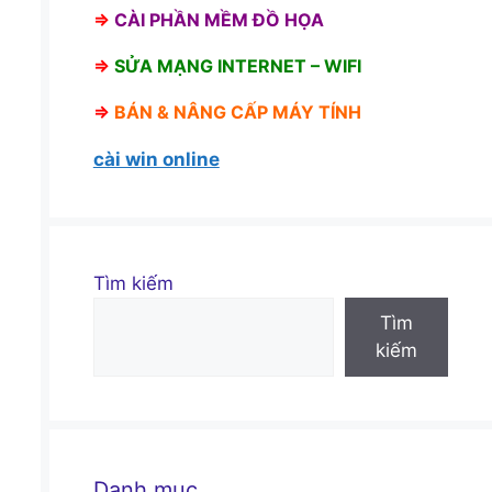
⇒
CÀI PHẦN MỀM ĐỒ HỌA
⇒
SỬA MẠNG INTERNET – WIFI
⇒
BÁN &
NÂNG CẤP MÁY TÍNH
cài win online
Tìm kiếm
Tìm
kiếm
Danh mục