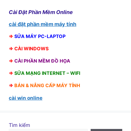
Cài Đặt Phần Mềm Online
cài đặt phần mềm máy tính
⇒
SỬA MÁY PC-LAPTOP
⇒
CÀI WINDOWS
⇒
CÀI PHẦN MỀM ĐỒ HỌA
⇒
SỬA MẠNG INTERNET – WIFI
⇒
BÁN &
NÂNG CẤP MÁY TÍNH
cài win online
Tìm kiếm