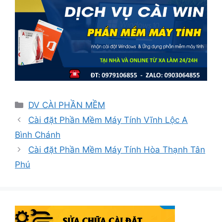
Danh
DV CÀI PHẦN MỀM
mục
Cài đặt Phần Mềm Máy Tính Vĩnh Lộc A
Bình Chánh
Cài đặt Phần Mềm Máy Tính Hòa Thạnh Tân
Phú