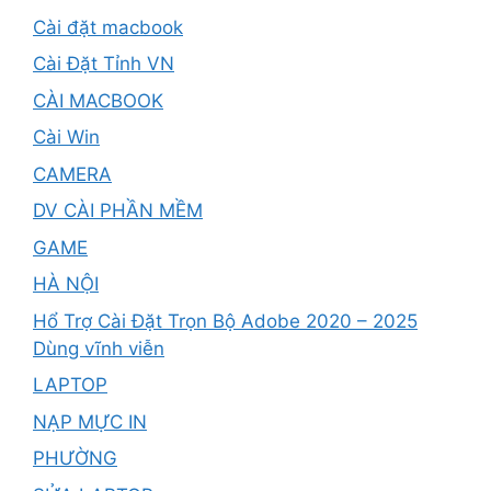
Cài đặt macbook
Cài Đặt Tỉnh VN
CÀI MACBOOK
Cài Win
CAMERA
DV CÀI PHẦN MỀM
GAME
HÀ NỘI
Hổ Trợ Cài Đặt Trọn Bộ Adobe 2020 – 2025
Dùng vĩnh viễn
LAPTOP
NẠP MỰC IN
PHƯỜNG